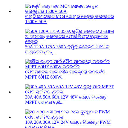
ମଲ୍ଟି କଣ୍ଟାକ୍ଟ MC4 ସୋଲାର କେବୁଲ୍ କନେକ୍ଟର
1500V 50A
50A 120A 175A 350A କ୍ୱିକ୍ କନେକ୍ଟ 2 ପୋଲ୍
ଆଣ୍ଡରସନ୍ କନ୍...
ସୌରମଣ୍ଡଳ ପାଇଁ ସୌର ମାଇକ୍ରୋ ଇନଭର୍ଟର
MPPT 60HZ 600W...
30A 40A 50A 60A 12V 48V ଇଣ୍ଟେଲିଜେଣ୍ଟ
MPPT ସୋଲାର ଚାର୍ଜ...
10A 20A 30A 12V 24V ଇଣ୍ଟେଲିଜେଣ୍ଟ PWM
ସୋଲାର ଚାର୍ଜ କନ...