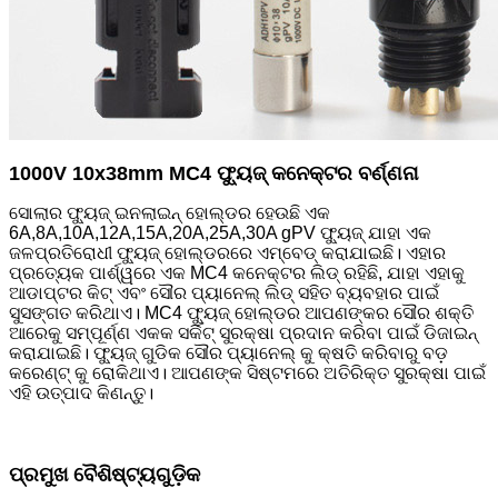
1000V 10x38mm MC4 ଫ୍ୟୁଜ୍ କନେକ୍ଟର ବର୍ଣ୍ଣନା
ସୋଲାର ଫ୍ୟୁଜ୍ ଇନଲାଇନ୍ ହୋଲ୍ଡର ହେଉଛି ଏକ
6A,8A,10A,12A,15A,20A,25A,30A gPV ଫ୍ୟୁଜ୍ ଯାହା ଏକ
ଜଳପ୍ରତିରୋଧୀ ଫ୍ୟୁଜ୍ ହୋଲ୍ଡରରେ ଏମ୍ବେଡ୍ କରାଯାଇଛି। ଏହାର
ପ୍ରତ୍ୟେକ ପାର୍ଶ୍ୱରେ ଏକ MC4 କନେକ୍ଟର ଲିଡ୍ ରହିଛି, ଯାହା ଏହାକୁ
ଆଡାପ୍ଟର କିଟ୍ ଏବଂ ସୌର ପ୍ୟାନେଲ୍ ଲିଡ୍ ସହିତ ବ୍ୟବହାର ପାଇଁ
ସୁସଙ୍ଗତ କରିଥାଏ। MC4 ଫ୍ୟୁଜ୍ ହୋଲ୍ଡର ଆପଣଙ୍କର ସୌର ଶକ୍ତି
ଆରେକୁ ସମ୍ପୂର୍ଣ୍ଣ ଏକକ ସର୍କିଟ୍ ସୁରକ୍ଷା ପ୍ରଦାନ କରିବା ପାଇଁ ଡିଜାଇନ୍
କରାଯାଇଛି। ଫ୍ୟୁଜ୍ ଗୁଡିକ ସୌର ପ୍ୟାନେଲ୍ କୁ କ୍ଷତି କରିବାରୁ ବଡ଼
କରେଣ୍ଟ୍ କୁ ରୋକିଥାଏ। ଆପଣଙ୍କ ସିଷ୍ଟମରେ ଅତିରିକ୍ତ ସୁରକ୍ଷା ପାଇଁ
ଏହି ଉତ୍ପାଦ କିଣନ୍ତୁ।
ପ୍ରମୁଖ ବୈଶିଷ୍ଟ୍ୟଗୁଡ଼ିକ