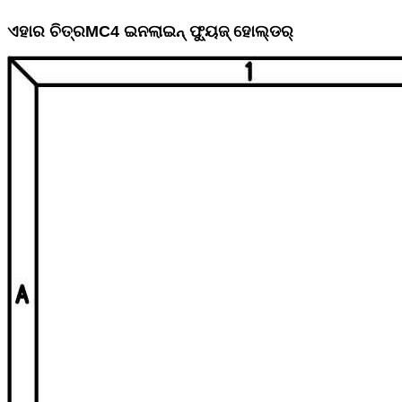
ଏହାର ଚିତ୍ର
MC4 ଇନଲାଇନ୍ ଫ୍ୟୁଜ୍ ହୋଲ୍ଡର୍