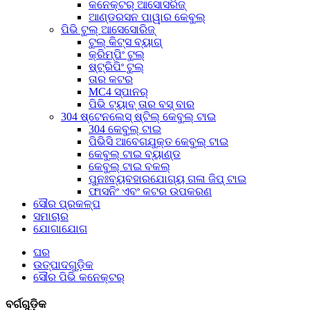
କନେକ୍ଟର୍ ଆସୋସରିଜ୍
ଆଣ୍ଡରସନ ପାୱାର କେବୁଲ୍
ପିଭି ଟୁଲ୍ ଆସେସୋରିଜ୍
ଟୁଲ୍ କିଟ୍ସ ବ୍ୟାଗ୍
କ୍ରିମ୍ପିଂ ଟୁଲ୍
ଷ୍ଟ୍ରିପିଂ ଟୁଲ୍
ତାର କଟର
MC4 ସ୍ପାନର୍
ପିଭି ଟ୍ୟାବ୍ ତାର ବସ୍ ବାର
304 ଷ୍ଟେନଲେସ୍ ଷ୍ଟିଲ୍ କେବୁଲ୍ ଟାଇ
304 କେବୁଲ୍ ଟାଇ
ପିଭିସି ଆବେଗଯୁକ୍ତ କେବୁଲ୍ ଟାଇ
କେବୁଲ୍ ଟାଇ ବ୍ୟାଣ୍ଡ
କେବୁଲ୍ ଟାଇ ବକଲ୍
ପୁନଃବ୍ୟବହାରଯୋଗ୍ୟ ଗଳା ଜିପ୍ ଟାଇ
ଫାସନିଂ ଏବଂ କଟର ଉପକରଣ
ସୌର ପ୍ରକଳ୍ପ
ସମାଚାର
ଯୋଗାଯୋଗ
ଘର
ଉତ୍ପାଦଗୁଡ଼ିକ
ସୌର ପିଭି କନେକ୍ଟର୍
ବର୍ଗଗୁଡ଼ିକ