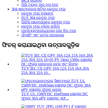
MC4 ସ୍ପାନର୍
ପିଭି ଟ୍ୟାବ୍ ତାର ବସ୍ ବାର
304 ଷ୍ଟେନଲେସ୍ ଷ୍ଟିଲ୍ କେବୁଲ୍ ଟାଇ
କେବୁଲ୍ ଟାଇ ବ୍ୟାଣ୍ଡ
SUS 304 କେବୁଲ୍ ଟାଇ
ପିଭିସି ଆବେଗଯୁକ୍ତ କେବୁଲ୍ ଟାଇ
କେବୁଲ୍ ଟାଇ ବକଲ୍ କ୍ଲିପ୍
ପୁନଃବ୍ୟବହାରଯୋଗ୍ୟ ଗଳା ଜିପ୍ ଟାଇ
ଫାସନିଂ ଏବଂ କଟର ଉପକରଣ
ଫିଚର୍ କରାଯାଇଥିବା ଉତ୍ପାଦଗୁଡ଼ିକ
TUV IEC CE GPV 10A 12A 15A 16A 20A
25A 30A 32A 10...
TUV UL 1500VDC 10x85mm ସୋଲାର DC
ଫ୍ୟୁଜ୍ 30A gPV ସୋଲାର ଏଫ୍...