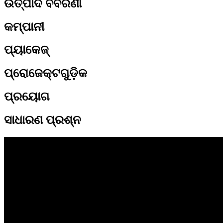
ଉତ୍ପାଦ ବିବରଣୀ
କମ୍ପାନୀ
ପ୍ୟାକେଜ୍
ପ୍ରୋଜେକ୍ଟଗୁଡ଼ିକ
ପ୍ରୟୋଗ
ସାଧାରଣ ପ୍ରଶ୍ନ