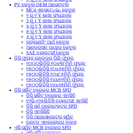
PV କେବୁଲ୍ OEM ଆସେମ୍ବଲି
MC4 ଏକ୍ସଟେନ୍ସନ୍ କେବୁଲ୍
୨ ରୁ ୧ Y ଶାଖା ସଂଯୋଜକ
3 ରୁ 1 Y ଶାଖା ସଂଯୋଜକ
୪ ରୁ ୧ Y ଶାଖା ସଂଯୋଜକ
୫ ରୁ ୧ Y ଶାଖା ସଂଯୋଜକ
୬ ରୁ ୧ Y ଶାଖା ସଂଯୋଜକ
ଗ୍ରାଉଣ୍ଡିଂ ଆର୍ଥ କେବୁଲ୍
ଆଣ୍ଡରସନ ପାୱାର କେବୁଲ୍
SAE ବ୍ୟାଟେରୀ କେବୁଲ୍
ଡିସି ଫ୍ୟୁଜ୍ ହୋଲ୍ଡର୍ ପିଭି ଫ୍ୟୁଜ୍
୧୦୦୦ଭିଡିସି ୧୦x୩୮ମିମି ଫ୍ୟୁଜ୍
୧୫୦୦ଭିଡିସି ୧୦x୬୫ମିମି ଫ୍ୟୁଜ୍
୧୫୦୦ଭିଡିସି ୧୦x୮୫ମିମି ଫ୍ୟୁଜ୍
୧୫୦୦ଭିଡିସି ୧୪x୫୧ମିମି ଫ୍ୟୁଜ୍
୧୫୦୦ଭିଡିସି ୧୪x୬୫ମିମି ଫ୍ୟୁଜ୍
ଡିସି ସର୍କିଟ ବ୍ରେକର MCB SPD
ଡିସି ସର୍କିଟ ବ୍ରେକର ଏମସିବି
୧୨ଭି-୧୨୫ଭିଡିସି ବ୍ୟାଟେରୀ ଏମସିବି
ଡିସି ସର୍ଜ ପ୍ରୋଟେକ୍ଟର SPD
ଡିସି ଏମସିସିବି
ଡିସି ଆଇସୋଲେଟର ସ୍ୱିଚ୍
ବଣ୍ଟନ ଏନକ୍ଲୋଜର ବାକ୍ସ
ଏସି ସ୍ୱିଚ୍ MCB ବ୍ରେକର SPD
ଏସି ସର୍କିଟ୍ ବ୍ରେକର