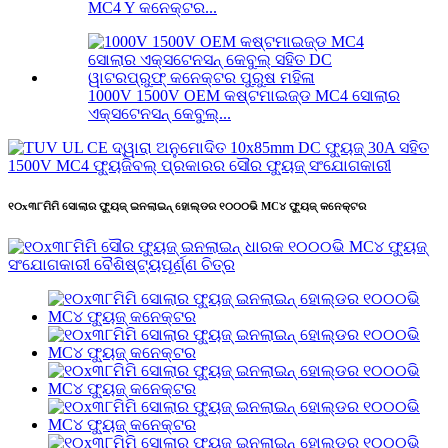
MC4 Y କନେକ୍ଟର...
1000V 1500V OEM କଷ୍ଟମାଇଜ୍ଡ MC4 ସୋଲାର
ଏକ୍ସଟେନସନ୍ କେବୁଲ୍...
୧୦x୩୮ମିମି ସୋଲାର ଫ୍ୟୁଜ୍ ଇନଲାଇନ୍ ହୋଲ୍ଡର ୧୦୦୦ଭି MC୪ ଫ୍ୟୁଜ୍ କନେକ୍ଟର