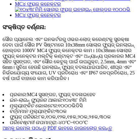
ସଂକ୍ଷିପ୍ତ ବର୍ଣ୍ଣନା:
ସୌର ପ୍ୟାନେଲ ଏବଂ ଇନଭର୍ଟରରୁ ଓଭର-ଲୋଡ୍ କରେଣ୍ଟକୁ ସୁରକ୍ଷା
ଦେବା ପାଇଁ ସୌର PV ସିଷ୍ଟମରେ 10x38mm ସୋଲାର ଫ୍ୟୁଜ୍ ଇନଲାଇନ୍
ହୋଲ୍ଡର 1000V MC4 ଫ୍ୟୁଜ୍ କନେକ୍ଟର କାମ। 10x38mm ସୋଲାର
ଫ୍ୟୁଜ୍ କନେକ୍ଟର ମଲ୍ଟିକ୍ କଣ୍ଟାକ୍ଟ ଏବଂ ଅନ୍ୟାନ୍ୟ ପ୍ରକାରର MC4
ସହିତ ସୁସଙ୍ଗତ, ଏବଂ ସୌର କେବୁଲ୍ ପାଇଁ ଉପଯୁକ୍ତ, 2.5mm, 4mm ଏବଂ
6mm। ସୁବିଧା ହେଉଛି ଇନଲାଇନ୍ ଫ୍ୟୁଜ୍ ବଦଳାଯାଇପାରିବ, ଶୀଘ୍ର ଏବଂ
ନିର୍ଭରଯୋଗ୍ୟ ସଂଯୋଗ, UV ପ୍ରତିରୋଧ ଏବଂ IP67 ଜଳପ୍ରତିରୋଧ, 25
ବର୍ଷ ପାଇଁ ବାହାରେ କାମ କରିପାରିବ।
ପ୍ରକାର:
MC4 ସୁସଙ୍ଗତ, ଫ୍ୟୁଜ୍ ବଦଳାଇହେବ
ଇନ-ଲାଇନ୍ ଫ୍ୟୁଜର ଆକାର:
୧୦x୩୮ ମିମି
ମୂଲ୍ୟାଙ୍କିତ ଭୋଲଟେଜ:
୧୦୦୦ଭିଡିସି
ବର୍ତ୍ତମାନ ମୂଲ୍ୟାଙ୍କିତ:
୩୦କ
ଫ୍ୟୁଜ୍ ପରିସର:
୮କ,୧୦କ,୧୨କ,୧୫କ,୨୦କ,୨୫କ,୩୦କ
ପରିବେଷ୍ଟନୀ ତାପମାତ୍ରା:
-୪୦℃~୧୦୦℃
ଆମକୁ ଇମେଲ୍ ପଠାନ୍ତୁ
PDF ଭାବରେ ଡାଉନଲୋଡ୍ କରନ୍ତୁ