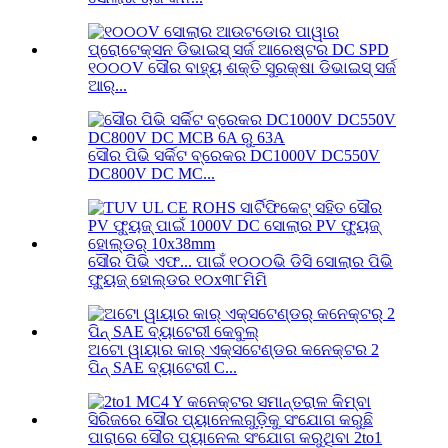
୧୦୦୦V ସୌର ବାହ୍ୟ ଶକ୍ତି ସୁରକ୍ଷା ଡିଭାଇସ୍ ସର୍ଜ
ଆର୍...
ସୌର ପିଭି ସର୍କିଟ ବ୍ରେକର DC1000V DC550V
DC800V DC MC...
ସୌର ପିଭି ଏଫ... ପାଇଁ ୧୦୦୦ଭି ଡିସି ସୋଲାର ପିଭି
ଫ୍ୟୁଜ୍ ହୋଲ୍ଡର ୧୦x୩୮ମିମି
ଅଟୋ ୱାୟାର କାର୍ ଏକ୍ସଟେଣ୍ଡର କନେକ୍ଟର 2
ପିନ୍ SAE ବ୍ୟାଟେରୀ C...
ପାରାରେ ସୌର ପ୍ୟାନେଲ ସଂଯୋଗ କରୁଥିବା 2to1