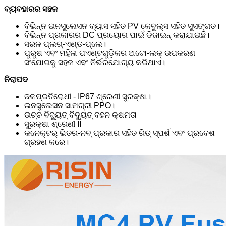
ବ୍ୟବହାରର ସହଜ
ବିଭିନ୍ନ ଇନସୁଲେସନ ବ୍ୟାସ ସହିତ PV କେବୁଲ୍ସ ସହିତ ସୁସଙ୍ଗତ।
ବିଭିନ୍ନ ପ୍ରକାରର DC ପ୍ରୟୋଗ ପାଇଁ ଡିଜାଇନ୍ କରାଯାଇଛି।
ସରଳ ପ୍ଲଗ୍-ଏଣ୍ଡ-ପ୍ଲେ।
ପୁରୁଷ ଏବଂ ମହିଳା ପଏଣ୍ଟଗୁଡ଼ିକର ଅଟୋ-ଲକ୍ ଉପକରଣ
ସଂଯୋଗକୁ ସହଜ ଏବଂ ନିର୍ଭରଯୋଗ୍ୟ କରିଥାଏ।
ନିରାପଦ
ଜଳପ୍ରତିରୋଧୀ - IP67 ଶ୍ରେଣୀ ସୁରକ୍ଷା।
ଇନସୁଲେସନ ସାମଗ୍ରୀ PPO।
ଉଚ୍ଚ ବିଦ୍ୟୁତ୍ ବିଦ୍ୟୁତ୍ ବହନ କ୍ଷମତା
ସୁରକ୍ଷା ଶ୍ରେଣୀ II
କନେକ୍ଟର୍ ଭିତର-ନବ୍ ପ୍ରକାର ସହିତ ରିଡ୍ ସ୍ପର୍ଶ ଏବଂ ପ୍ରବେଶ
ଗ୍ରହଣ କରେ।