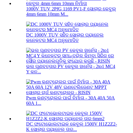
1000V TUV 2PfG 1169 PV1-F ସୋଲାର କେବୁଲ୍
4mm 6mm 10mm M...
DC 1000V TUV ସହିତ ସୋଲାର ପ୍ୟାନେଲ
କନେକ୍ଟର MC4 ଅନୁମୋଦିତ
ଭଲ ଗୁଣବତ୍ତାର PV କେବୁଲ ହାର୍ନେସ୍ - 2to1 MC4
Y କନ...
Pwm କଣ୍ଟ୍ରୋଲର ପାଇଁ ନିର୍ମାତା - 30A 40A 50A
60A 1...
DC ଫଟୋଭୋଲଟାଇକ୍ କେବୁଲ୍ 1500V H1Z2Z2-
K ସୋଲାର ପ୍ୟାନେଲ୍ ତାର...