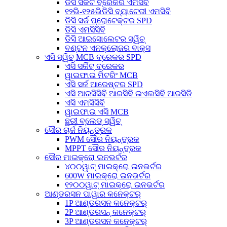
ଡିସି ସର୍କିଟ ବ୍ରେକର ଏମସିବି
୧୨ଭି-୧୨୫ଭିଡିସି ବ୍ୟାଟେରୀ ଏମସିବି
ଡିସି ସର୍ଜ ପ୍ରୋଟେକ୍ଟର SPD
ଡିସି ଏମସିସିବି
ଡିସି ଆଇସୋଲେଟର ସ୍ୱିଚ୍
ବଣ୍ଟନ ଏନକ୍ଲୋଜର ବାକ୍ସ
ଏସି ସ୍ୱିଚ୍ MCB ବ୍ରେକର SPD
ଏସି ସର୍କିଟ୍ ବ୍ରେକର
ୱାଇଫାଇ ମିଟରିଂ MCB
ଏସି ସର୍ଜ ଆରେଷ୍ଟର SPD
ଏସି ଆରସିସିବି ଆରସିବି ଇଏଲସିବି ଆରସିଡି
ଏସି ଏମସିସିବି
ୱାଇଫାଇ ଏସି MCB
ଛୁରୀ ବ୍ଲେଡ୍ ସ୍ୱିଚ୍
ସୌର ଚାର୍ଜ ନିୟନ୍ତ୍ରକ
PWM ସୌର ନିୟନ୍ତ୍ରକ
MPPT ସୌର ନିୟନ୍ତ୍ରକ
ସୌର ମାଇକ୍ରୋ ଇନଭର୍ଟର
୪୦୦ୱାଟ୍ ମାଇକ୍ରୋ ଇନଭର୍ଟର
600W ମାଇକ୍ରୋ ଇନଭର୍ଟର
୧୨୦୦ୱାଟ୍ ମାଇକ୍ରୋ ଇନଭର୍ଟର
ଆଣ୍ଡରସନ ପାୱାର କନେକ୍ଟର୍
1P ଆଣ୍ଡରସନ କନେକ୍ଟର୍
2P ଆଣ୍ଡରସନ୍ କନେକ୍ଟର୍
3P ଆଣ୍ଡରସନ କନେକ୍ଟର୍