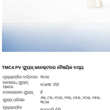
T
MC4 PV ଫ୍ୟୁଜ୍ କନେକ୍ଟରର ବୈଷୟିକ ତଥ୍ୟ
ମୂଲ୍ୟାଙ୍କିତ ବର୍ତ୍ତମାନ
୩୦କ
ଇନଲାଇନ୍ ଫ୍ୟୁଜ୍
୧୦x୩୮ ମିମି
ଆକାର
ବଦଳାଇହେବା ଫ୍ୟୁଜ୍
ହଁ
୬କ, ୮କ, ୧୦କ, ୧୨କ, ୧୫କ, ୨୦କ, ୨୫କ,
ଫ୍ୟୁଜ୍ ପରିସର
୩୦କ
ମୂଲ୍ୟାଙ୍କିତ
୧୦୦୦ଭି ଡିସି