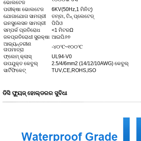
ଭୋଲଟେଜ
ପରୀକ୍ଷା ଭୋଲଟେଜ
6KV(50Hz,1 ମିନିଟ୍)
ଯୋଗାଯୋଗ ସାମଗ୍ରୀ
ତମ୍ବା, ଟିନ୍ ପ୍ଲେଟେଡ୍
ଇନସୁଲେସନ ସାମଗ୍ରୀ
ପିପିଓ
ସମ୍ପର୍କ ପ୍ରତିରୋଧ
<1 ମିଟରΩ
ଜଳପ୍ରତିରୋଧୀ ସୁରକ୍ଷା
ଆଇପି୬୭
ଆଭ୍ୟନ୍ତରୀଣ
-୪୦℃~୧୦୦℃
ତାପମାତ୍ରା
ଫ୍ଲେମ୍ କ୍ଲାସ୍
UL94-V0
ଉପଯୁକ୍ତ କେବୁଲ୍
2.5/4/6mm2 (14/12/10AWG) କେବୁଲ୍
ସାର୍ଟିଫିକେଟ୍
TUV,CE,ROHS,ISO
ଡିସି ଫ୍ୟୁଜ୍ ହୋଲ୍ଡରର ସୁବିଧା