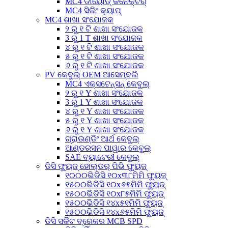
MC4 ଡାୟୋଡ୍ କନେକ୍ଟର୍
MC4 ସିଲିଂ କ୍ୟାପ୍
MC4 ଶାଖା ସଂଯୋଜକ
୨ ରୁ ୧ ଟି ଶାଖା ସଂଯୋଜକ
3 ରୁ 1 T ଶାଖା ସଂଯୋଜକ
୪ ରୁ ୧ ଟି ଶାଖା ସଂଯୋଜକ
୫ ରୁ ୧ ଟି ଶାଖା ସଂଯୋଜକ
୬ ରୁ ୧ ଟି ଶାଖା ସଂଯୋଜକ
PV କେବୁଲ୍ OEM ଆସେମ୍ବଲି
MC4 ଏକ୍ସଟେନ୍ସନ୍ କେବୁଲ୍
୨ ରୁ ୧ Y ଶାଖା ସଂଯୋଜକ
3 ରୁ 1 Y ଶାଖା ସଂଯୋଜକ
୪ ରୁ ୧ Y ଶାଖା ସଂଯୋଜକ
୫ ରୁ ୧ Y ଶାଖା ସଂଯୋଜକ
୬ ରୁ ୧ Y ଶାଖା ସଂଯୋଜକ
ଗ୍ରାଉଣ୍ଡିଂ ଆର୍ଥ କେବୁଲ୍
ଆଣ୍ଡରସନ ପାୱାର କେବୁଲ୍
SAE ବ୍ୟାଟେରୀ କେବୁଲ୍
ଡିସି ଫ୍ୟୁଜ୍ ହୋଲ୍ଡର୍ ପିଭି ଫ୍ୟୁଜ୍
୧୦୦୦ଭିଡିସି ୧୦x୩୮ମିମି ଫ୍ୟୁଜ୍
୧୫୦୦ଭିଡିସି ୧୦x୬୫ମିମି ଫ୍ୟୁଜ୍
୧୫୦୦ଭିଡିସି ୧୦x୮୫ମିମି ଫ୍ୟୁଜ୍
୧୫୦୦ଭିଡିସି ୧୪x୫୧ମିମି ଫ୍ୟୁଜ୍
୧୫୦୦ଭିଡିସି ୧୪x୬୫ମିମି ଫ୍ୟୁଜ୍
ଡିସି ସର୍କିଟ ବ୍ରେକର MCB SPD