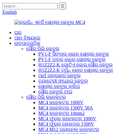
English
ଘର
ଆମ ବିଷୟରେ
ଉତ୍ପାଦଗୁଡ଼ିକ
ସୌର ପିଭି କେବୁଲ୍
PV1-F ସିଙ୍ଗଲ୍ କୋର୍ ସୋଲାର କେବୁଲ୍
PV1-F ଡବଲ୍ କୋର୍ ସୋଲାର କେବୁଲ୍
H1Z2Z2-K ଗୋଟିଏ କୋର ସୌର କେବୁଲ୍
H1Z2Z2-K ଟ୍ୱିନ୍ କୋର୍ ସୋଲାର କେବୁଲ୍
ଆର୍ଥ ଗ୍ରାଉଣ୍ଡ କେବୁଲ୍
ବ୍ୟାଟେରୀ ସଂଯୋଗ କେବୁଲ୍
ସୋଲାର କେବୁଲ କ୍ଲିପ୍
ସୌର କେବୁଲ ଟାଇ
ସୌର ପିଭି କନେକ୍ଟର୍
MC4 କନେକ୍ଟର 1000V
MC4 କନେକ୍ଟର 1500V 50A
MC4 କନେକ୍ଟର 10mm2
MC4 ଫ୍ୟୁଜ୍ କନେକ୍ଟର୍ 1000V
MC4 ଫ୍ୟୁଜ୍ ହୋଲ୍ଡର୍ 1500V
MC4 M12 ପ୍ୟାନେଲ୍ କନେକ୍ଟର୍