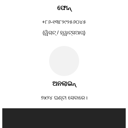
ଫୋନ୍
+୮୬-୧୩୮୨୯୨୫୬୦୪୫
(ୱିଚାଟ୍ / ହ୍ୱାଟ୍ସଆପ୍)
ଅନଲାଇନ୍
୭x୨୪ ଘଣ୍ଟା ସେବାରେ।