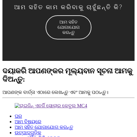
ଆମ ସହିତ କାମ କରିବାକୁ ଚାହୁଁଛନ୍ତି କି?
ଆମ ସହିତ
ଯୋଗାଯୋଗ
କରନ୍ତୁ
ଦୟାକରି ଆପଣଙ୍କର ମୂଲ୍ୟବାନ ସୂଚନା ଆମକୁ
ଦିଅନ୍ତୁ:
ଆପଣଙ୍କ ବାର୍ତ୍ତା ଏଠାରେ ଲେଖନ୍ତୁ ଏବଂ ଆମକୁ ପଠାନ୍ତୁ।
ଘର
ଆମ ବିଷୟରେ
ଆମ ସହିତ ଯୋଗାଯୋଗ କରନ୍ତୁ
ଉତ୍ପାଦଗୁଡ଼ିକ