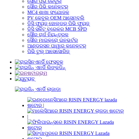
ସୌର ପିଭି କେବୁଲ୍
ସୌର ପିଭି କନେକ୍ଟର୍
MC4 ଶାଖା ସଂଯୋଜକ
PV କେବୁଲ୍ OEM ଆସେମ୍ବଲି
ଡିସି ଫ୍ୟୁଜ୍ ହୋଲ୍ଡର୍ ପିଭି ଫ୍ୟୁଜ୍
ଡିସି ସର୍କିଟ ବ୍ରେକର MCB SPD
ସୌର ଚାର୍ଜ ନିୟନ୍ତ୍ରକ
ସୌର ମାଇକ୍ରୋ ଇନଭର୍ଟର
ଆଣ୍ଡରସନ ପାୱାର କନେକ୍ଟର୍
ପିଭି ଟୁଲ୍ ଆସେସୋରିଜ୍