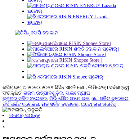
କପିରାଇଟ୍ © ୨୦୧୦-୨୦୨୫ ରିସିନ୍ ଏନର୍ଜି କୋ., ଲିମିଟେଡ୍। ସର୍ବସତ୍ତ୍ୱ
ସଂରକ୍ଷିତ।
ଗରମ ଉତ୍ପାଦଗୁଡ଼ିକ
,
ସାଇଟମ୍ୟାପ୍
କ୍ଷୁଦ୍ର ସର୍କିଟ୍ ବ୍ରେକର
,
ପିଭି ସୌର ସଂଯୋଜକ
,
6ka ସର୍କିଟ ବ୍ରେକର
,
ଡିସି ସର୍କିଟ ବ୍ରେକର
,
ମିନି ସର୍କିଟ୍ ବ୍ରେକର
,
ଅଟୋ ତାର ହାର୍ନେସ୍
,
ଇମେଲ୍ ପଠାନ୍ତୁ
x