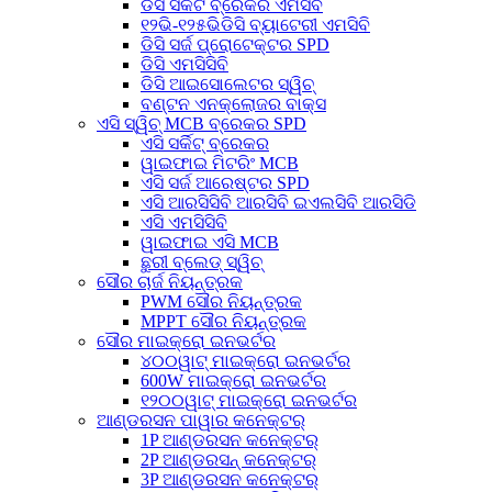
ଡିସି ସର୍କିଟ ବ୍ରେକର ଏମସିବି
୧୨ଭି-୧୨୫ଭିଡିସି ବ୍ୟାଟେରୀ ଏମସିବି
ଡିସି ସର୍ଜ ପ୍ରୋଟେକ୍ଟର SPD
ଡିସି ଏମସିସିବି
ଡିସି ଆଇସୋଲେଟର ସ୍ୱିଚ୍
ବଣ୍ଟନ ଏନକ୍ଲୋଜର ବାକ୍ସ
ଏସି ସ୍ୱିଚ୍ MCB ବ୍ରେକର SPD
ଏସି ସର୍କିଟ୍ ବ୍ରେକର
ୱାଇଫାଇ ମିଟରିଂ MCB
ଏସି ସର୍ଜ ଆରେଷ୍ଟର SPD
ଏସି ଆରସିସିବି ଆରସିବି ଇଏଲସିବି ଆରସିଡି
ଏସି ଏମସିସିବି
ୱାଇଫାଇ ଏସି MCB
ଛୁରୀ ବ୍ଲେଡ୍ ସ୍ୱିଚ୍
ସୌର ଚାର୍ଜ ନିୟନ୍ତ୍ରକ
PWM ସୌର ନିୟନ୍ତ୍ରକ
MPPT ସୌର ନିୟନ୍ତ୍ରକ
ସୌର ମାଇକ୍ରୋ ଇନଭର୍ଟର
୪୦୦ୱାଟ୍ ମାଇକ୍ରୋ ଇନଭର୍ଟର
600W ମାଇକ୍ରୋ ଇନଭର୍ଟର
୧୨୦୦ୱାଟ୍ ମାଇକ୍ରୋ ଇନଭର୍ଟର
ଆଣ୍ଡରସନ ପାୱାର କନେକ୍ଟର୍
1P ଆଣ୍ଡରସନ କନେକ୍ଟର୍
2P ଆଣ୍ଡରସନ୍ କନେକ୍ଟର୍
3P ଆଣ୍ଡରସନ କନେକ୍ଟର୍