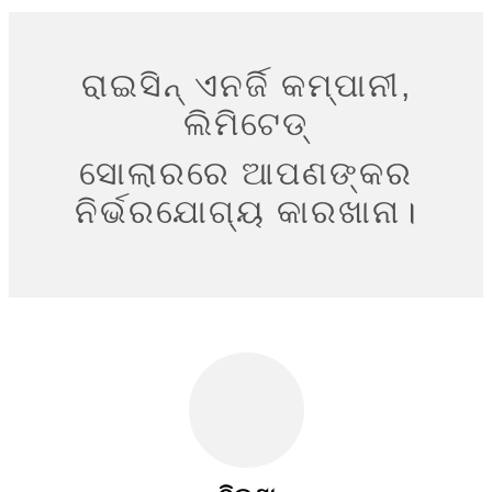
ରାଇସିନ୍ ଏନର୍ଜି କମ୍ପାନୀ,
ଲିମିଟେଡ୍
ସୋଲାରରେ ଆପଣଙ୍କର
ନିର୍ଭରଯୋଗ୍ୟ କାରଖାନା।