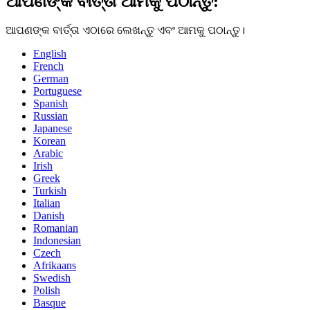
ଆପଣଙ୍କ ବାର୍ତ୍ତା ଆମକୁ ପଠାନ୍ତୁ:
ଆପଣଙ୍କ ବାର୍ତ୍ତା ଏଠାରେ ଲେଖନ୍ତୁ ଏବଂ ଆମକୁ ପଠାନ୍ତୁ।
English
French
German
Portuguese
Spanish
Russian
Japanese
Korean
Arabic
Irish
Greek
Turkish
Italian
Danish
Romanian
Indonesian
Czech
Afrikaans
Swedish
Polish
Basque