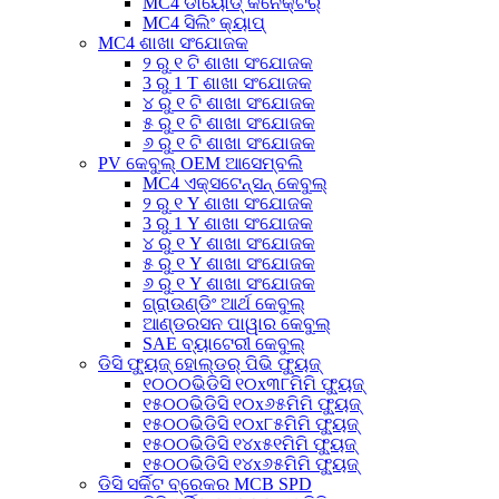
MC4 ଡାୟୋଡ୍ କନେକ୍ଟର୍
MC4 ସିଲିଂ କ୍ୟାପ୍
MC4 ଶାଖା ସଂଯୋଜକ
୨ ରୁ ୧ ଟି ଶାଖା ସଂଯୋଜକ
3 ରୁ 1 T ଶାଖା ସଂଯୋଜକ
୪ ରୁ ୧ ଟି ଶାଖା ସଂଯୋଜକ
୫ ରୁ ୧ ଟି ଶାଖା ସଂଯୋଜକ
୬ ରୁ ୧ ଟି ଶାଖା ସଂଯୋଜକ
PV କେବୁଲ୍ OEM ଆସେମ୍ବଲି
MC4 ଏକ୍ସଟେନ୍ସନ୍ କେବୁଲ୍
୨ ରୁ ୧ Y ଶାଖା ସଂଯୋଜକ
3 ରୁ 1 Y ଶାଖା ସଂଯୋଜକ
୪ ରୁ ୧ Y ଶାଖା ସଂଯୋଜକ
୫ ରୁ ୧ Y ଶାଖା ସଂଯୋଜକ
୬ ରୁ ୧ Y ଶାଖା ସଂଯୋଜକ
ଗ୍ରାଉଣ୍ଡିଂ ଆର୍ଥ କେବୁଲ୍
ଆଣ୍ଡରସନ ପାୱାର କେବୁଲ୍
SAE ବ୍ୟାଟେରୀ କେବୁଲ୍
ଡିସି ଫ୍ୟୁଜ୍ ହୋଲ୍ଡର୍ ପିଭି ଫ୍ୟୁଜ୍
୧୦୦୦ଭିଡିସି ୧୦x୩୮ମିମି ଫ୍ୟୁଜ୍
୧୫୦୦ଭିଡିସି ୧୦x୬୫ମିମି ଫ୍ୟୁଜ୍
୧୫୦୦ଭିଡିସି ୧୦x୮୫ମିମି ଫ୍ୟୁଜ୍
୧୫୦୦ଭିଡିସି ୧୪x୫୧ମିମି ଫ୍ୟୁଜ୍
୧୫୦୦ଭିଡିସି ୧୪x୬୫ମିମି ଫ୍ୟୁଜ୍
ଡିସି ସର୍କିଟ ବ୍ରେକର MCB SPD