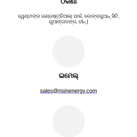
ଠିକଣା
ୱେଣ୍ଟାଙ୍ଗ ଇଣ୍ଡଷ୍ଟ୍ରିଆଲ୍ ପାର୍କ, ଡୋଙ୍ଗଗୁଆନ୍ ସିଟି,
ଗୁଆଙ୍ଗଡଙ୍ଗ, ଚୀନ୍ |
ଇମେଲ୍
sales@risinenergy.com