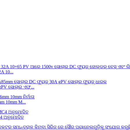
 10...
PV ସୋଲାର ଏଫ୍...
mm 10mm M...
4 ଅନୁମୋଦିତ