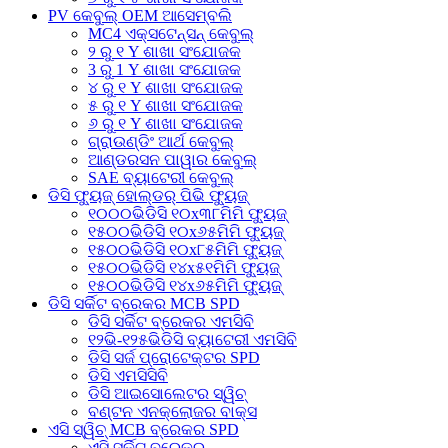
PV କେବୁଲ୍ OEM ଆସେମ୍ବଲି
MC4 ଏକ୍ସଟେନ୍ସନ୍ କେବୁଲ୍
୨ ରୁ ୧ Y ଶାଖା ସଂଯୋଜକ
3 ରୁ 1 Y ଶାଖା ସଂଯୋଜକ
୪ ରୁ ୧ Y ଶାଖା ସଂଯୋଜକ
୫ ରୁ ୧ Y ଶାଖା ସଂଯୋଜକ
୬ ରୁ ୧ Y ଶାଖା ସଂଯୋଜକ
ଗ୍ରାଉଣ୍ଡିଂ ଆର୍ଥ କେବୁଲ୍
ଆଣ୍ଡରସନ ପାୱାର କେବୁଲ୍
SAE ବ୍ୟାଟେରୀ କେବୁଲ୍
ଡିସି ଫ୍ୟୁଜ୍ ହୋଲ୍ଡର୍ ପିଭି ଫ୍ୟୁଜ୍
୧୦୦୦ଭିଡିସି ୧୦x୩୮ମିମି ଫ୍ୟୁଜ୍
୧୫୦୦ଭିଡିସି ୧୦x୬୫ମିମି ଫ୍ୟୁଜ୍
୧୫୦୦ଭିଡିସି ୧୦x୮୫ମିମି ଫ୍ୟୁଜ୍
୧୫୦୦ଭିଡିସି ୧୪x୫୧ମିମି ଫ୍ୟୁଜ୍
୧୫୦୦ଭିଡିସି ୧୪x୬୫ମିମି ଫ୍ୟୁଜ୍
ଡିସି ସର୍କିଟ ବ୍ରେକର MCB SPD
ଡିସି ସର୍କିଟ ବ୍ରେକର ଏମସିବି
୧୨ଭି-୧୨୫ଭିଡିସି ବ୍ୟାଟେରୀ ଏମସିବି
ଡିସି ସର୍ଜ ପ୍ରୋଟେକ୍ଟର SPD
ଡିସି ଏମସିସିବି
ଡିସି ଆଇସୋଲେଟର ସ୍ୱିଚ୍
ବଣ୍ଟନ ଏନକ୍ଲୋଜର ବାକ୍ସ
ଏସି ସ୍ୱିଚ୍ MCB ବ୍ରେକର SPD
ଏସି ସର୍କିଟ୍ ବ୍ରେକର