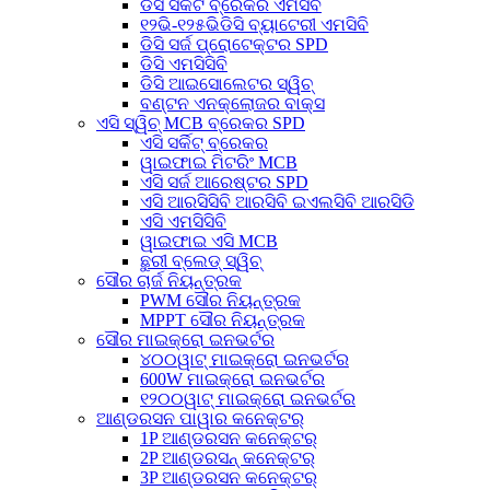
ଡିସି ସର୍କିଟ ବ୍ରେକର ଏମସିବି
୧୨ଭି-୧୨୫ଭିଡିସି ବ୍ୟାଟେରୀ ଏମସିବି
ଡିସି ସର୍ଜ ପ୍ରୋଟେକ୍ଟର SPD
ଡିସି ଏମସିସିବି
ଡିସି ଆଇସୋଲେଟର ସ୍ୱିଚ୍
ବଣ୍ଟନ ଏନକ୍ଲୋଜର ବାକ୍ସ
ଏସି ସ୍ୱିଚ୍ MCB ବ୍ରେକର SPD
ଏସି ସର୍କିଟ୍ ବ୍ରେକର
ୱାଇଫାଇ ମିଟରିଂ MCB
ଏସି ସର୍ଜ ଆରେଷ୍ଟର SPD
ଏସି ଆରସିସିବି ଆରସିବି ଇଏଲସିବି ଆରସିଡି
ଏସି ଏମସିସିବି
ୱାଇଫାଇ ଏସି MCB
ଛୁରୀ ବ୍ଲେଡ୍ ସ୍ୱିଚ୍
ସୌର ଚାର୍ଜ ନିୟନ୍ତ୍ରକ
PWM ସୌର ନିୟନ୍ତ୍ରକ
MPPT ସୌର ନିୟନ୍ତ୍ରକ
ସୌର ମାଇକ୍ରୋ ଇନଭର୍ଟର
୪୦୦ୱାଟ୍ ମାଇକ୍ରୋ ଇନଭର୍ଟର
600W ମାଇକ୍ରୋ ଇନଭର୍ଟର
୧୨୦୦ୱାଟ୍ ମାଇକ୍ରୋ ଇନଭର୍ଟର
ଆଣ୍ଡରସନ ପାୱାର କନେକ୍ଟର୍
1P ଆଣ୍ଡରସନ କନେକ୍ଟର୍
2P ଆଣ୍ଡରସନ୍ କନେକ୍ଟର୍
3P ଆଣ୍ଡରସନ କନେକ୍ଟର୍