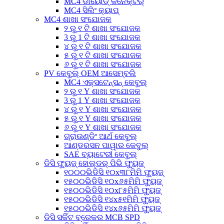
MC4 ଡାୟୋଡ୍ କନେକ୍ଟର୍
MC4 ସିଲିଂ କ୍ୟାପ୍
MC4 ଶାଖା ସଂଯୋଜକ
୨ ରୁ ୧ ଟି ଶାଖା ସଂଯୋଜକ
3 ରୁ 1 ଟି ଶାଖା ସଂଯୋଜକ
୪ ରୁ ୧ ଟି ଶାଖା ସଂଯୋଜକ
୫ ରୁ ୧ ଟି ଶାଖା ସଂଯୋଜକ
୬ ରୁ ୧ ଟି ଶାଖା ସଂଯୋଜକ
PV କେବୁଲ୍ OEM ଆସେମ୍ବଲି
MC4 ଏକ୍ସଟେନ୍ସନ୍ କେବୁଲ୍
୨ ରୁ ୧ Y ଶାଖା ସଂଯୋଜକ
3 ରୁ 1 Y ଶାଖା ସଂଯୋଜକ
୪ ରୁ ୧ Y ଶାଖା ସଂଯୋଜକ
୫ ରୁ ୧ Y ଶାଖା ସଂଯୋଜକ
୬ ରୁ ୧ Y ଶାଖା ସଂଯୋଜକ
ଗ୍ରାଉଣ୍ଡିଂ ଆର୍ଥ କେବୁଲ୍
ଆଣ୍ଡରସନ ପାୱାର କେବୁଲ୍
SAE ବ୍ୟାଟେରୀ କେବୁଲ୍
ଡିସି ଫ୍ୟୁଜ୍ ହୋଲ୍ଡର୍ ପିଭି ଫ୍ୟୁଜ୍
୧୦୦୦ଭିଡିସି ୧୦x୩୮ମିମି ଫ୍ୟୁଜ୍
୧୫୦୦ଭିଡିସି ୧୦x୬୫ମିମି ଫ୍ୟୁଜ୍
୧୫୦୦ଭିଡିସି ୧୦x୮୫ମିମି ଫ୍ୟୁଜ୍
୧୫୦୦ଭିଡିସି ୧୪x୫୧ମିମି ଫ୍ୟୁଜ୍
୧୫୦୦ଭିଡିସି ୧୪x୬୫ମିମି ଫ୍ୟୁଜ୍
ଡିସି ସର୍କିଟ ବ୍ରେକର MCB SPD