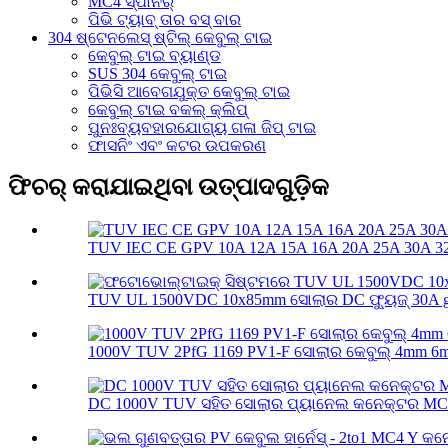
MC4 ସ୍ପାନର୍
ପିଭି ଟ୍ୟାବ୍ ତାର ବସ୍ ବାର
304 ଷ୍ଟେନଲେସ୍ ଷ୍ଟିଲ୍ କେବୁଲ୍ ଟାଇ
କେବୁଲ୍ ଟାଇ ବ୍ୟାଣ୍ଡ
SUS 304 କେବୁଲ୍ ଟାଇ
ପିଭିସି ଆବେଗଯୁକ୍ତ କେବୁଲ୍ ଟାଇ
କେବୁଲ୍ ଟାଇ ବକଲ୍ କ୍ଲିପ୍
ପୁନଃବ୍ୟବହାରଯୋଗ୍ୟ ଗଳା ଜିପ୍ ଟାଇ
ଫାସନିଂ ଏବଂ କଟର ଉପକରଣ
ଫିଚର୍ କରାଯାଇଥିବା ଉତ୍ପାଦଗୁଡ଼ିକ
TUV IEC CE GPV 10A 12A 15A 16A 20A 25A 30A 32A
TUV UL 1500VDC 10x85mm ସୋଲାର DC ଫ୍ୟୁଜ୍ 30A g
1000V TUV 2PfG 1169 PV1-F ସୋଲାର କେବୁଲ୍ 4mm 6
DC 1000V TUV ସହିତ ସୋଲାର ପ୍ୟାନେଲ କନେକ୍ଟର MC