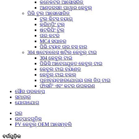
କନେକ୍ଟର୍ ଆସୋସରିଜ୍
ଆଣ୍ଡରସନ ପାୱାର କେବୁଲ୍
ପିଭି ଟୁଲ୍ ଆସେସୋରିଜ୍
ଟୁଲ୍ କିଟ୍ସ ବ୍ୟାଗ୍
କ୍ରିମ୍ପିଂ ଟୁଲ୍
ଷ୍ଟ୍ରିପିଂ ଟୁଲ୍
ତାର କଟର
MC4 ସ୍ପାନର୍
ପିଭି ଟ୍ୟାବ୍ ତାର ବସ୍ ବାର
304 ଷ୍ଟେନଲେସ୍ ଷ୍ଟିଲ୍ କେବୁଲ୍ ଟାଇ
304 କେବୁଲ୍ ଟାଇ
ପିଭିସି ଆବେଗଯୁକ୍ତ କେବୁଲ୍ ଟାଇ
କେବୁଲ୍ ଟାଇ ବ୍ୟାଣ୍ଡ
କେବୁଲ୍ ଟାଇ ବକଲ୍
ପୁନଃବ୍ୟବହାରଯୋଗ୍ୟ ଗଳା ଜିପ୍ ଟାଇ
ଫାସନିଂ ଏବଂ କଟର ଉପକରଣ
ସୌର ପ୍ରକଳ୍ପ
ସମାଚାର
ଯୋଗାଯୋଗ
ଘର
ଉତ୍ପାଦଗୁଡ଼ିକ
PV କେବୁଲ୍ OEM ଆସେମ୍ବଲି
ବର୍ଗଗୁଡ଼ିକ