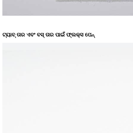
ଟ୍ୟାବ୍ ତାର ଏବଂ ବସ୍ ତାର ପାଇଁ ଫ୍ଲକ୍ସ ପେନ୍