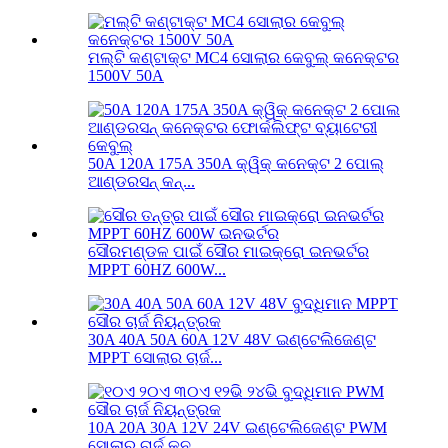
ମଲ୍ଟି କଣ୍ଟାକ୍ଟ MC4 ସୋଲାର କେବୁଲ୍ କନେକ୍ଟର
1500V 50A
50A 120A 175A 350A କ୍ୱିକ୍ କନେକ୍ଟ 2 ପୋଲ୍
ଆଣ୍ଡରସନ୍ କନ୍...
ସୌରମଣ୍ଡଳ ପାଇଁ ସୌର ମାଇକ୍ରୋ ଇନଭର୍ଟର
MPPT 60HZ 600W...
30A 40A 50A 60A 12V 48V ଇଣ୍ଟେଲିଜେଣ୍ଟ
MPPT ସୋଲାର ଚାର୍ଜ...
10A 20A 30A 12V 24V ଇଣ୍ଟେଲିଜେଣ୍ଟ PWM
ସୋଲାର ଚାର୍ଜ କନ...