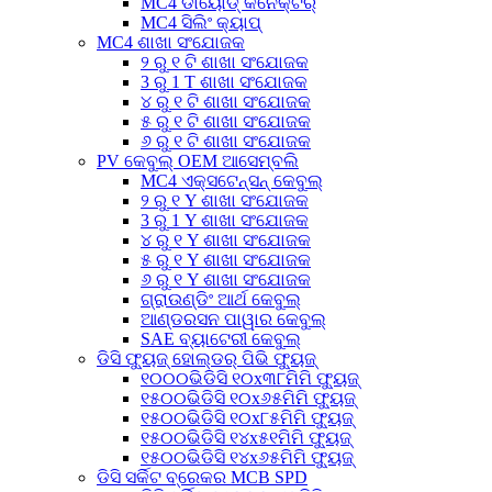
MC4 ଡାୟୋଡ୍ କନେକ୍ଟର୍
MC4 ସିଲିଂ କ୍ୟାପ୍
MC4 ଶାଖା ସଂଯୋଜକ
୨ ରୁ ୧ ଟି ଶାଖା ସଂଯୋଜକ
3 ରୁ 1 T ଶାଖା ସଂଯୋଜକ
୪ ରୁ ୧ ଟି ଶାଖା ସଂଯୋଜକ
୫ ରୁ ୧ ଟି ଶାଖା ସଂଯୋଜକ
୬ ରୁ ୧ ଟି ଶାଖା ସଂଯୋଜକ
PV କେବୁଲ୍ OEM ଆସେମ୍ବଲି
MC4 ଏକ୍ସଟେନ୍ସନ୍ କେବୁଲ୍
୨ ରୁ ୧ Y ଶାଖା ସଂଯୋଜକ
3 ରୁ 1 Y ଶାଖା ସଂଯୋଜକ
୪ ରୁ ୧ Y ଶାଖା ସଂଯୋଜକ
୫ ରୁ ୧ Y ଶାଖା ସଂଯୋଜକ
୬ ରୁ ୧ Y ଶାଖା ସଂଯୋଜକ
ଗ୍ରାଉଣ୍ଡିଂ ଆର୍ଥ କେବୁଲ୍
ଆଣ୍ଡରସନ ପାୱାର କେବୁଲ୍
SAE ବ୍ୟାଟେରୀ କେବୁଲ୍
ଡିସି ଫ୍ୟୁଜ୍ ହୋଲ୍ଡର୍ ପିଭି ଫ୍ୟୁଜ୍
୧୦୦୦ଭିଡିସି ୧୦x୩୮ମିମି ଫ୍ୟୁଜ୍
୧୫୦୦ଭିଡିସି ୧୦x୬୫ମିମି ଫ୍ୟୁଜ୍
୧୫୦୦ଭିଡିସି ୧୦x୮୫ମିମି ଫ୍ୟୁଜ୍
୧୫୦୦ଭିଡିସି ୧୪x୫୧ମିମି ଫ୍ୟୁଜ୍
୧୫୦୦ଭିଡିସି ୧୪x୬୫ମିମି ଫ୍ୟୁଜ୍
ଡିସି ସର୍କିଟ ବ୍ରେକର MCB SPD