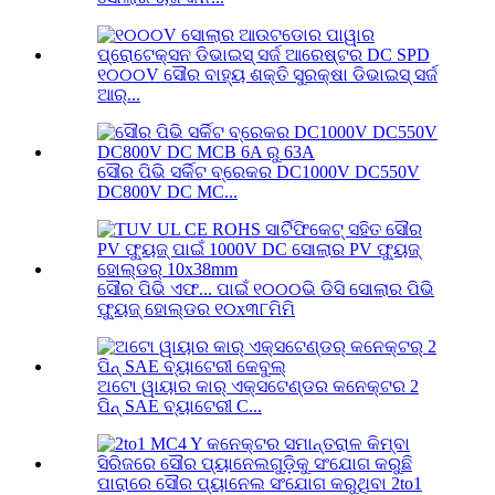
୧୦୦୦V ସୌର ବାହ୍ୟ ଶକ୍ତି ସୁରକ୍ଷା ଡିଭାଇସ୍ ସର୍ଜ
ଆର୍...
ସୌର ପିଭି ସର୍କିଟ ବ୍ରେକର DC1000V DC550V
DC800V DC MC...
ସୌର ପିଭି ଏଫ... ପାଇଁ ୧୦୦୦ଭି ଡିସି ସୋଲାର ପିଭି
ଫ୍ୟୁଜ୍ ହୋଲ୍ଡର ୧୦x୩୮ମିମି
ଅଟୋ ୱାୟାର କାର୍ ଏକ୍ସଟେଣ୍ଡର କନେକ୍ଟର 2
ପିନ୍ SAE ବ୍ୟାଟେରୀ C...
ପାରାରେ ସୌର ପ୍ୟାନେଲ ସଂଯୋଗ କରୁଥିବା 2to1