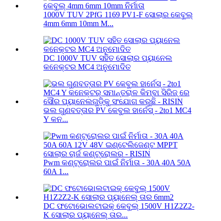
1000V TUV 2PfG 1169 PV1-F ସୋଲାର କେବୁଲ୍
4mm 6mm 10mm M...
DC 1000V TUV ସହିତ ସୋଲାର ପ୍ୟାନେଲ
କନେକ୍ଟର MC4 ଅନୁମୋଦିତ
ଭଲ ଗୁଣବତ୍ତାର PV କେବୁଲ ହାର୍ନେସ୍ - 2to1 MC4
Y କନ...
Pwm କଣ୍ଟ୍ରୋଲର ପାଇଁ ନିର୍ମାତା - 30A 40A 50A
60A 1...
DC ଫଟୋଭୋଲଟାଇକ୍ କେବୁଲ୍ 1500V H1Z2Z2-
K ସୋଲାର ପ୍ୟାନେଲ୍ ତାର...