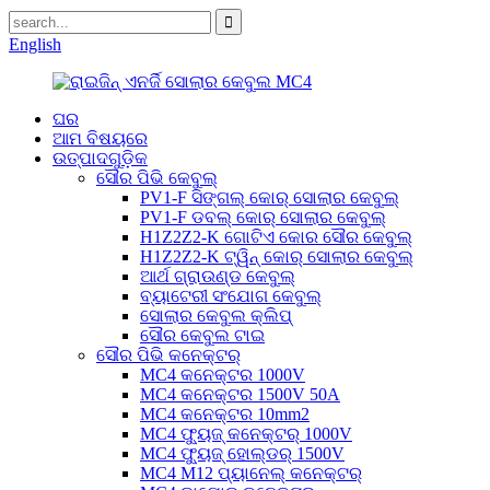
English
ଘର
ଆମ ବିଷୟରେ
ଉତ୍ପାଦଗୁଡ଼ିକ
ସୌର ପିଭି କେବୁଲ୍
PV1-F ସିଙ୍ଗଲ୍ କୋର୍ ସୋଲାର କେବୁଲ୍
PV1-F ଡବଲ୍ କୋର୍ ସୋଲାର କେବୁଲ୍
H1Z2Z2-K ଗୋଟିଏ କୋର ସୌର କେବୁଲ୍
H1Z2Z2-K ଟ୍ୱିନ୍ କୋର୍ ସୋଲାର କେବୁଲ୍
ଆର୍ଥ ଗ୍ରାଉଣ୍ଡ କେବୁଲ୍
ବ୍ୟାଟେରୀ ସଂଯୋଗ କେବୁଲ୍
ସୋଲାର କେବୁଲ କ୍ଲିପ୍
ସୌର କେବୁଲ ଟାଇ
ସୌର ପିଭି କନେକ୍ଟର୍
MC4 କନେକ୍ଟର 1000V
MC4 କନେକ୍ଟର 1500V 50A
MC4 କନେକ୍ଟର 10mm2
MC4 ଫ୍ୟୁଜ୍ କନେକ୍ଟର୍ 1000V
MC4 ଫ୍ୟୁଜ୍ ହୋଲ୍ଡର୍ 1500V
MC4 M12 ପ୍ୟାନେଲ୍ କନେକ୍ଟର୍