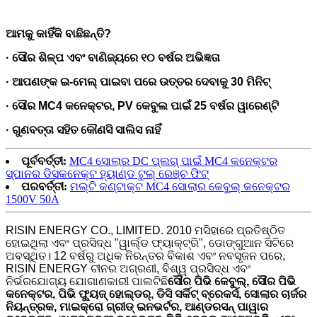
ଆମକୁ କାହିଁକି ବାଛିଛନ୍ତି?
· ସୌର ଶିଳ୍ପ ଏବଂ ବାଣିଜ୍ୟରେ ୧୦ ବର୍ଷର ଅଭିଜ୍ଞତା
· ଆପଣଙ୍କ ଇ-ମେଲ୍ ପାଇବା ପରେ ଉତ୍ତର ଦେବାକୁ 30 ମିନିଟ୍
· ସୌର MC4 କନେକ୍ଟର, PV କେବୁଲ ପାଇଁ 25 ବର୍ଷର ୱାରେଣ୍ଟି
· ଗୁଣବତ୍ତା ସହିତ କୌଣସି ସାଲିସ ନାହିଁ
ପୂର୍ବବର୍ତ୍ତୀ:
MC4 ସୋଲାର DC ପ୍ଲଗ୍ ପାଇଁ MC4 କନେକ୍ଟର
ସ୍ପାନର ଡିସକନେକ୍ଟ ହ୍ୟାଣ୍ଡ ଟୁଲ୍ ରେଞ୍ଚ ଫିଟ୍
ପରବର୍ତ୍ତୀ:
ମଲ୍ଟି କଣ୍ଟାକ୍ଟ MC4 ସୋଲାର କେବୁଲ୍ କନେକ୍ଟର
1500V 50A
RISIN ENERGY CO., LIMITED. 2010 ମସିହାରେ ପ୍ରତିଷ୍ଠିତ
ହୋଇଥିଲା ଏବଂ ପ୍ରସିଦ୍ଧ "ୱାର୍ଲ୍ଡ ଫ୍ୟାକ୍ଟ୍ରି", ଡୋଙ୍ଗୁଆନ ସିଟିରେ
ଅବସ୍ଥିତ। 12 ବର୍ଷରୁ ଅଧିକ ନିରନ୍ତର ବିକାଶ ଏବଂ ନବସୃଜନ ପରେ,
RISIN ENERGY ଚୀନର ଅଗ୍ରଣୀ, ବିଶ୍ୱ ପ୍ରସିଦ୍ଧ ଏବଂ
ନିର୍ଭରଯୋଗ୍ୟ ଯୋଗାଣକାରୀ ପାଲଟିଛି
ସୌର ପିଭି କେବୁଲ୍, ସୌର ପିଭି
କନେକ୍ଟର, ପିଭି ଫ୍ୟୁଜ୍ ହୋଲ୍ଡର୍, ଡିସି ସର୍କିଟ୍ ବ୍ରେକର୍ସ, ସୋଲାର ଚାର୍ଜର
ନିୟନ୍ତ୍ରକ, ମାଇକ୍ରୋ ଗ୍ରୀଡ୍ ଇନଭର୍ଟର, ଆଣ୍ଡରସନ୍ ପାୱାର