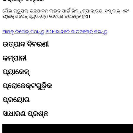
ସୌର ମଡ୍ୟୁଲ୍ ଉତ୍ପାଦନ ଲାଇନ ପାଇଁ ରିବନ୍ ଟ୍ୟାବ୍ ତାର, ବସ୍ ବାର୍ ଏବଂ
ଫ୍ଲକ୍ସ ପେନ୍ ସ୍ୱତନ୍ତ୍ର ଭାବରେ ବ୍ୟବହୃତ ହୁଏ।
ଆମକୁ ଇମେଲ୍ ପଠାନ୍ତୁ
PDF ଭାବରେ ଡାଉନଲୋଡ୍ କରନ୍ତୁ
ଉତ୍ପାଦ ବିବରଣୀ
କମ୍ପାନୀ
ପ୍ୟାକେଜ୍
ପ୍ରୋଜେକ୍ଟଗୁଡ଼ିକ
ପ୍ରୟୋଗ
ସାଧାରଣ ପ୍ରଶ୍ନ