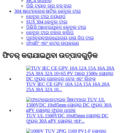
MC4 ସ୍ପାନର୍
ପିଭି ଟ୍ୟାବ୍ ତାର ବସ୍ ବାର
304 ଷ୍ଟେନଲେସ୍ ଷ୍ଟିଲ୍ କେବୁଲ୍ ଟାଇ
କେବୁଲ୍ ଟାଇ ବ୍ୟାଣ୍ଡ
SUS 304 କେବୁଲ୍ ଟାଇ
ପିଭିସି ଆବେଗଯୁକ୍ତ କେବୁଲ୍ ଟାଇ
କେବୁଲ୍ ଟାଇ ବକଲ୍ କ୍ଲିପ୍
ପୁନଃବ୍ୟବହାରଯୋଗ୍ୟ ଗଳା ଜିପ୍ ଟାଇ
ଫାସନିଂ ଏବଂ କଟର ଉପକରଣ
ଫିଚର୍ କରାଯାଇଥିବା ଉତ୍ପାଦଗୁଡ଼ିକ
TUV IEC CE GPV 10A 12A 15A 16A 20A
25A 30A 32A 10...
TUV UL 1500VDC 10x85mm ସୋଲାର DC
ଫ୍ୟୁଜ୍ 30A gPV ସୋଲାର ଏଫ୍...