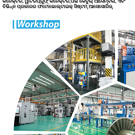
କନେକ୍ଟର, ୱାଟରପ୍ରୁଫ୍ କନେକ୍ଟର,
ପିଭି କେବୁଲ୍ ଆସେମ୍ବଲି, ଏବଂ
ବିଭିନ୍ନ ପ୍ରକାରର ଫଟୋଭୋଲ୍ଟାଇକ୍ ସିଷ୍ଟମ୍ ଆସେସୋରିଜ୍
.