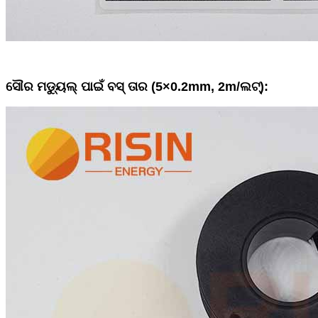
ସୌର ମଡ୍ୟୁଲ୍ ପାଇଁ ବସ୍ ତାର (5×0.2mm, 2m/ଲଟ୍):