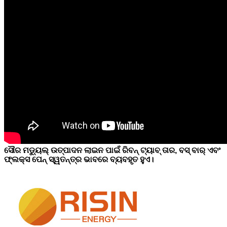
ସୌର ମଡ୍ୟୁଲ୍ ଉତ୍ପାଦନ ଲାଇନ ପାଇଁ ରିବନ୍ ଟ୍ୟାବ୍ ତାର, ବସ୍ ବାର୍ ଏବଂ
ଫ୍ଲକ୍ସ ପେନ୍ ସ୍ୱତନ୍ତ୍ର ଭାବରେ ବ୍ୟବହୃତ ହୁଏ।