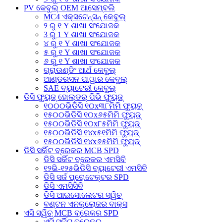
PV କେବୁଲ୍ OEM ଆସେମ୍ବଲି
MC4 ଏକ୍ସଟେନ୍ସନ୍ କେବୁଲ୍
୨ ରୁ ୧ Y ଶାଖା ସଂଯୋଜକ
3 ରୁ 1 Y ଶାଖା ସଂଯୋଜକ
୪ ରୁ ୧ Y ଶାଖା ସଂଯୋଜକ
୫ ରୁ ୧ Y ଶାଖା ସଂଯୋଜକ
୬ ରୁ ୧ Y ଶାଖା ସଂଯୋଜକ
ଗ୍ରାଉଣ୍ଡିଂ ଆର୍ଥ କେବୁଲ୍
ଆଣ୍ଡରସନ ପାୱାର କେବୁଲ୍
SAE ବ୍ୟାଟେରୀ କେବୁଲ୍
ଡିସି ଫ୍ୟୁଜ୍ ହୋଲ୍ଡର୍ ପିଭି ଫ୍ୟୁଜ୍
୧୦୦୦ଭିଡିସି ୧୦x୩୮ମିମି ଫ୍ୟୁଜ୍
୧୫୦୦ଭିଡିସି ୧୦x୬୫ମିମି ଫ୍ୟୁଜ୍
୧୫୦୦ଭିଡିସି ୧୦x୮୫ମିମି ଫ୍ୟୁଜ୍
୧୫୦୦ଭିଡିସି ୧୪x୫୧ମିମି ଫ୍ୟୁଜ୍
୧୫୦୦ଭିଡିସି ୧୪x୬୫ମିମି ଫ୍ୟୁଜ୍
ଡିସି ସର୍କିଟ ବ୍ରେକର MCB SPD
ଡିସି ସର୍କିଟ ବ୍ରେକର ଏମସିବି
୧୨ଭି-୧୨୫ଭିଡିସି ବ୍ୟାଟେରୀ ଏମସିବି
ଡିସି ସର୍ଜ ପ୍ରୋଟେକ୍ଟର SPD
ଡିସି ଏମସିସିବି
ଡିସି ଆଇସୋଲେଟର ସ୍ୱିଚ୍
ବଣ୍ଟନ ଏନକ୍ଲୋଜର ବାକ୍ସ
ଏସି ସ୍ୱିଚ୍ MCB ବ୍ରେକର SPD
ଏସି ସର୍କିଟ୍ ବ୍ରେକର