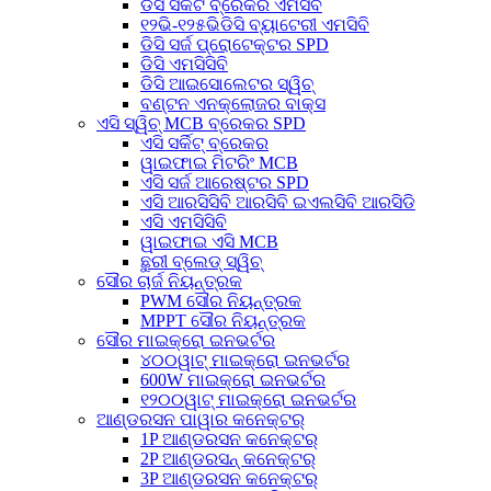
ଡିସି ସର୍କିଟ ବ୍ରେକର ଏମସିବି
୧୨ଭି-୧୨୫ଭିଡିସି ବ୍ୟାଟେରୀ ଏମସିବି
ଡିସି ସର୍ଜ ପ୍ରୋଟେକ୍ଟର SPD
ଡିସି ଏମସିସିବି
ଡିସି ଆଇସୋଲେଟର ସ୍ୱିଚ୍
ବଣ୍ଟନ ଏନକ୍ଲୋଜର ବାକ୍ସ
ଏସି ସ୍ୱିଚ୍ MCB ବ୍ରେକର SPD
ଏସି ସର୍କିଟ୍ ବ୍ରେକର
ୱାଇଫାଇ ମିଟରିଂ MCB
ଏସି ସର୍ଜ ଆରେଷ୍ଟର SPD
ଏସି ଆରସିସିବି ଆରସିବି ଇଏଲସିବି ଆରସିଡି
ଏସି ଏମସିସିବି
ୱାଇଫାଇ ଏସି MCB
ଛୁରୀ ବ୍ଲେଡ୍ ସ୍ୱିଚ୍
ସୌର ଚାର୍ଜ ନିୟନ୍ତ୍ରକ
PWM ସୌର ନିୟନ୍ତ୍ରକ
MPPT ସୌର ନିୟନ୍ତ୍ରକ
ସୌର ମାଇକ୍ରୋ ଇନଭର୍ଟର
୪୦୦ୱାଟ୍ ମାଇକ୍ରୋ ଇନଭର୍ଟର
600W ମାଇକ୍ରୋ ଇନଭର୍ଟର
୧୨୦୦ୱାଟ୍ ମାଇକ୍ରୋ ଇନଭର୍ଟର
ଆଣ୍ଡରସନ ପାୱାର କନେକ୍ଟର୍
1P ଆଣ୍ଡରସନ କନେକ୍ଟର୍
2P ଆଣ୍ଡରସନ୍ କନେକ୍ଟର୍
3P ଆଣ୍ଡରସନ କନେକ୍ଟର୍