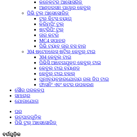
କନେକ୍ଟର୍ ଆସୋସରିଜ୍
ଆଣ୍ଡରସନ ପାୱାର କେବୁଲ୍
ପିଭି ଟୁଲ୍ ଆସେସୋରିଜ୍
ଟୁଲ୍ କିଟ୍ସ ବ୍ୟାଗ୍
କ୍ରିମ୍ପିଂ ଟୁଲ୍
ଷ୍ଟ୍ରିପିଂ ଟୁଲ୍
ତାର କଟର
MC4 ସ୍ପାନର୍
ପିଭି ଟ୍ୟାବ୍ ତାର ବସ୍ ବାର
304 ଷ୍ଟେନଲେସ୍ ଷ୍ଟିଲ୍ କେବୁଲ୍ ଟାଇ
304 କେବୁଲ୍ ଟାଇ
ପିଭିସି ଆବେଗଯୁକ୍ତ କେବୁଲ୍ ଟାଇ
କେବୁଲ୍ ଟାଇ ବ୍ୟାଣ୍ଡ
କେବୁଲ୍ ଟାଇ ବକଲ୍
ପୁନଃବ୍ୟବହାରଯୋଗ୍ୟ ଗଳା ଜିପ୍ ଟାଇ
ଫାସନିଂ ଏବଂ କଟର ଉପକରଣ
ସୌର ପ୍ରକଳ୍ପ
ସମାଚାର
ଯୋଗାଯୋଗ
ଘର
ଉତ୍ପାଦଗୁଡ଼ିକ
ପିଭି ଟୁଲ୍ ଆସେସୋରିଜ୍
ବର୍ଗଗୁଡ଼ିକ