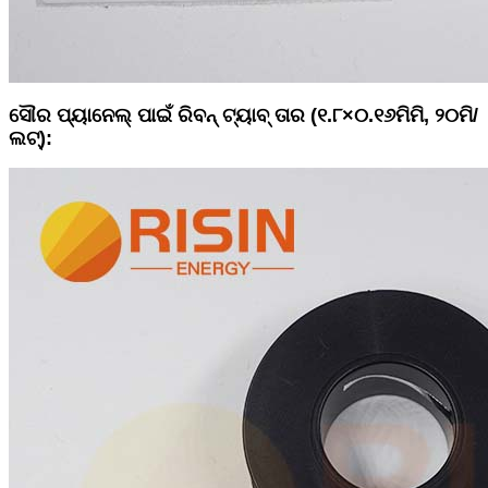
ସୌର ପ୍ୟାନେଲ୍ ପାଇଁ ରିବନ୍ ଟ୍ୟାବ୍ ତାର (୧.୮×୦.୧୬ମିମି, ୨୦ମି/
ଲଟ୍):