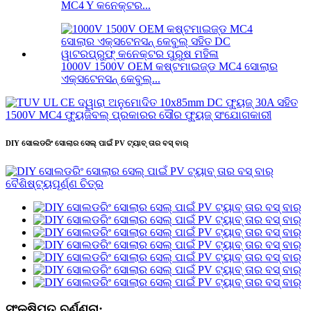
MC4 Y କନେକ୍ଟର...
1000V 1500V OEM କଷ୍ଟମାଇଜ୍ଡ MC4 ସୋଲାର
ଏକ୍ସଟେନସନ୍ କେବୁଲ୍...
DIY ସୋଲଡରିଂ ସୋଲାର ସେଲ୍ ପାଇଁ PV ଟ୍ୟାବ୍ ତାର ବସ୍ ବାର୍
ସଂକ୍ଷିପ୍ତ ବର୍ଣ୍ଣନା: