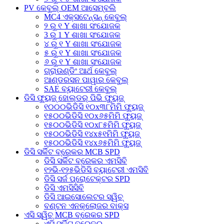
PV କେବୁଲ୍ OEM ଆସେମ୍ବଲି
MC4 ଏକ୍ସଟେନ୍ସନ୍ କେବୁଲ୍
୨ ରୁ ୧ Y ଶାଖା ସଂଯୋଜକ
3 ରୁ 1 Y ଶାଖା ସଂଯୋଜକ
୪ ରୁ ୧ Y ଶାଖା ସଂଯୋଜକ
୫ ରୁ ୧ Y ଶାଖା ସଂଯୋଜକ
୬ ରୁ ୧ Y ଶାଖା ସଂଯୋଜକ
ଗ୍ରାଉଣ୍ଡିଂ ଆର୍ଥ କେବୁଲ୍
ଆଣ୍ଡରସନ ପାୱାର କେବୁଲ୍
SAE ବ୍ୟାଟେରୀ କେବୁଲ୍
ଡିସି ଫ୍ୟୁଜ୍ ହୋଲ୍ଡର୍ ପିଭି ଫ୍ୟୁଜ୍
୧୦୦୦ଭିଡିସି ୧୦x୩୮ମିମି ଫ୍ୟୁଜ୍
୧୫୦୦ଭିଡିସି ୧୦x୬୫ମିମି ଫ୍ୟୁଜ୍
୧୫୦୦ଭିଡିସି ୧୦x୮୫ମିମି ଫ୍ୟୁଜ୍
୧୫୦୦ଭିଡିସି ୧୪x୫୧ମିମି ଫ୍ୟୁଜ୍
୧୫୦୦ଭିଡିସି ୧୪x୬୫ମିମି ଫ୍ୟୁଜ୍
ଡିସି ସର୍କିଟ ବ୍ରେକର MCB SPD
ଡିସି ସର୍କିଟ ବ୍ରେକର ଏମସିବି
୧୨ଭି-୧୨୫ଭିଡିସି ବ୍ୟାଟେରୀ ଏମସିବି
ଡିସି ସର୍ଜ ପ୍ରୋଟେକ୍ଟର SPD
ଡିସି ଏମସିସିବି
ଡିସି ଆଇସୋଲେଟର ସ୍ୱିଚ୍
ବଣ୍ଟନ ଏନକ୍ଲୋଜର ବାକ୍ସ
ଏସି ସ୍ୱିଚ୍ MCB ବ୍ରେକର SPD
ଏସି ସର୍କିଟ୍ ବ୍ରେକର