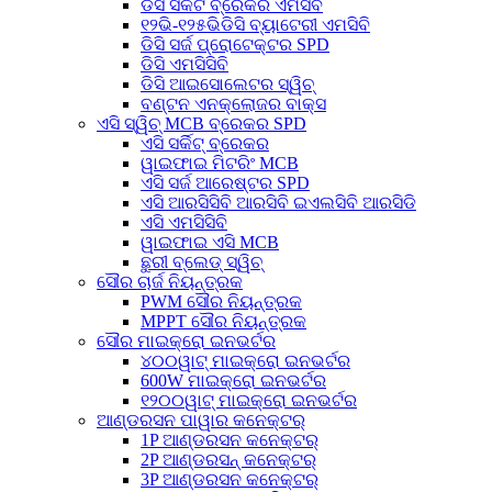
ଡିସି ସର୍କିଟ ବ୍ରେକର ଏମସିବି
୧୨ଭି-୧୨୫ଭିଡିସି ବ୍ୟାଟେରୀ ଏମସିବି
ଡିସି ସର୍ଜ ପ୍ରୋଟେକ୍ଟର SPD
ଡିସି ଏମସିସିବି
ଡିସି ଆଇସୋଲେଟର ସ୍ୱିଚ୍
ବଣ୍ଟନ ଏନକ୍ଲୋଜର ବାକ୍ସ
ଏସି ସ୍ୱିଚ୍ MCB ବ୍ରେକର SPD
ଏସି ସର୍କିଟ୍ ବ୍ରେକର
ୱାଇଫାଇ ମିଟରିଂ MCB
ଏସି ସର୍ଜ ଆରେଷ୍ଟର SPD
ଏସି ଆରସିସିବି ଆରସିବି ଇଏଲସିବି ଆରସିଡି
ଏସି ଏମସିସିବି
ୱାଇଫାଇ ଏସି MCB
ଛୁରୀ ବ୍ଲେଡ୍ ସ୍ୱିଚ୍
ସୌର ଚାର୍ଜ ନିୟନ୍ତ୍ରକ
PWM ସୌର ନିୟନ୍ତ୍ରକ
MPPT ସୌର ନିୟନ୍ତ୍ରକ
ସୌର ମାଇକ୍ରୋ ଇନଭର୍ଟର
୪୦୦ୱାଟ୍ ମାଇକ୍ରୋ ଇନଭର୍ଟର
600W ମାଇକ୍ରୋ ଇନଭର୍ଟର
୧୨୦୦ୱାଟ୍ ମାଇକ୍ରୋ ଇନଭର୍ଟର
ଆଣ୍ଡରସନ ପାୱାର କନେକ୍ଟର୍
1P ଆଣ୍ଡରସନ କନେକ୍ଟର୍
2P ଆଣ୍ଡରସନ୍ କନେକ୍ଟର୍
3P ଆଣ୍ଡରସନ କନେକ୍ଟର୍