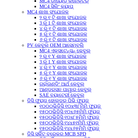
MC4 ଡାୟୋଡ୍ କନେକ୍ଟର୍
MC4 ସିଲିଂ କ୍ୟାପ୍
MC4 ଶାଖା ସଂଯୋଜକ
୨ ରୁ ୧ ଟି ଶାଖା ସଂଯୋଜକ
3 ରୁ 1 ଟି ଶାଖା ସଂଯୋଜକ
୪ ରୁ ୧ ଟି ଶାଖା ସଂଯୋଜକ
୫ ରୁ ୧ ଟି ଶାଖା ସଂଯୋଜକ
୬ ରୁ ୧ ଟି ଶାଖା ସଂଯୋଜକ
PV କେବୁଲ୍ OEM ଆସେମ୍ବଲି
MC4 ଏକ୍ସଟେନ୍ସନ୍ କେବୁଲ୍
୨ ରୁ ୧ Y ଶାଖା ସଂଯୋଜକ
3 ରୁ 1 Y ଶାଖା ସଂଯୋଜକ
୪ ରୁ ୧ Y ଶାଖା ସଂଯୋଜକ
୫ ରୁ ୧ Y ଶାଖା ସଂଯୋଜକ
୬ ରୁ ୧ Y ଶାଖା ସଂଯୋଜକ
ଗ୍ରାଉଣ୍ଡିଂ ଆର୍ଥ କେବୁଲ୍
ଆଣ୍ଡରସନ ପାୱାର କେବୁଲ୍
SAE ବ୍ୟାଟେରୀ କେବୁଲ୍
ଡିସି ଫ୍ୟୁଜ୍ ହୋଲ୍ଡର୍ ପିଭି ଫ୍ୟୁଜ୍
୧୦୦୦ଭିଡିସି ୧୦x୩୮ମିମି ଫ୍ୟୁଜ୍
୧୫୦୦ଭିଡିସି ୧୦x୬୫ମିମି ଫ୍ୟୁଜ୍
୧୫୦୦ଭିଡିସି ୧୦x୮୫ମିମି ଫ୍ୟୁଜ୍
୧୫୦୦ଭିଡିସି ୧୪x୫୧ମିମି ଫ୍ୟୁଜ୍
୧୫୦୦ଭିଡିସି ୧୪x୬୫ମିମି ଫ୍ୟୁଜ୍
ଡିସି ସର୍କିଟ ବ୍ରେକର MCB SPD