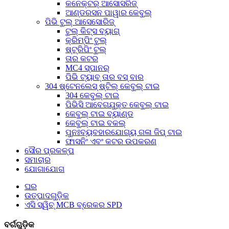
କନେକ୍ଟର୍ ଆସୋସରିଜ୍
ଆଣ୍ଡରସନ ପାୱାର କେବୁଲ୍
ପିଭି ଟୁଲ୍ ଆସେସୋରିଜ୍
ଟୁଲ୍ କିଟ୍ସ ବ୍ୟାଗ୍
କ୍ରିମ୍ପିଂ ଟୁଲ୍
ଷ୍ଟ୍ରିପିଂ ଟୁଲ୍
ତାର କଟର
MC4 ସ୍ପାନର୍
ପିଭି ଟ୍ୟାବ୍ ତାର ବସ୍ ବାର
304 ଷ୍ଟେନଲେସ୍ ଷ୍ଟିଲ୍ କେବୁଲ୍ ଟାଇ
304 କେବୁଲ୍ ଟାଇ
ପିଭିସି ଆବେଗଯୁକ୍ତ କେବୁଲ୍ ଟାଇ
କେବୁଲ୍ ଟାଇ ବ୍ୟାଣ୍ଡ
କେବୁଲ୍ ଟାଇ ବକଲ୍
ପୁନଃବ୍ୟବହାରଯୋଗ୍ୟ ଗଳା ଜିପ୍ ଟାଇ
ଫାସନିଂ ଏବଂ କଟର ଉପକରଣ
ସୌର ପ୍ରକଳ୍ପ
ସମାଚାର
ଯୋଗାଯୋଗ
ଘର
ଉତ୍ପାଦଗୁଡ଼ିକ
ଏସି ସ୍ୱିଚ୍ MCB ବ୍ରେକର SPD
ବର୍ଗଗୁଡ଼ିକ