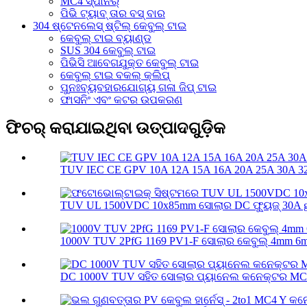
MC4 ସ୍ପାନର୍
ପିଭି ଟ୍ୟାବ୍ ତାର ବସ୍ ବାର
304 ଷ୍ଟେନଲେସ୍ ଷ୍ଟିଲ୍ କେବୁଲ୍ ଟାଇ
କେବୁଲ୍ ଟାଇ ବ୍ୟାଣ୍ଡ
SUS 304 କେବୁଲ୍ ଟାଇ
ପିଭିସି ଆବେଗଯୁକ୍ତ କେବୁଲ୍ ଟାଇ
କେବୁଲ୍ ଟାଇ ବକଲ୍ କ୍ଲିପ୍
ପୁନଃବ୍ୟବହାରଯୋଗ୍ୟ ଗଳା ଜିପ୍ ଟାଇ
ଫାସନିଂ ଏବଂ କଟର ଉପକରଣ
ଫିଚର୍ କରାଯାଇଥିବା ଉତ୍ପାଦଗୁଡ଼ିକ
TUV IEC CE GPV 10A 12A 15A 16A 20A 25A 30A 32A
TUV UL 1500VDC 10x85mm ସୋଲାର DC ଫ୍ୟୁଜ୍ 30A g
1000V TUV 2PfG 1169 PV1-F ସୋଲାର କେବୁଲ୍ 4mm 6
DC 1000V TUV ସହିତ ସୋଲାର ପ୍ୟାନେଲ କନେକ୍ଟର MC