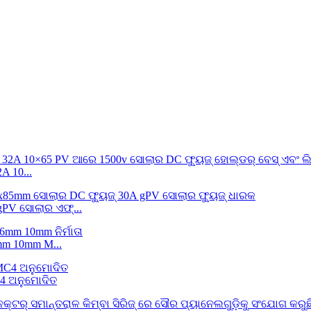
 10...
PV ସୋଲାର ଏଫ୍...
mm 10mm M...
4 ଅନୁମୋଦିତ