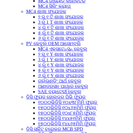
MC4 ଡାୟୋଡ୍ କନେକ୍ଟର୍
MC4 ସିଲିଂ କ୍ୟାପ୍
MC4 ଶାଖା ସଂଯୋଜକ
୨ ରୁ ୧ ଟି ଶାଖା ସଂଯୋଜକ
3 ରୁ 1 T ଶାଖା ସଂଯୋଜକ
୪ ରୁ ୧ ଟି ଶାଖା ସଂଯୋଜକ
୫ ରୁ ୧ ଟି ଶାଖା ସଂଯୋଜକ
୬ ରୁ ୧ ଟି ଶାଖା ସଂଯୋଜକ
PV କେବୁଲ୍ OEM ଆସେମ୍ବଲି
MC4 ଏକ୍ସଟେନ୍ସନ୍ କେବୁଲ୍
୨ ରୁ ୧ Y ଶାଖା ସଂଯୋଜକ
3 ରୁ 1 Y ଶାଖା ସଂଯୋଜକ
୪ ରୁ ୧ Y ଶାଖା ସଂଯୋଜକ
୫ ରୁ ୧ Y ଶାଖା ସଂଯୋଜକ
୬ ରୁ ୧ Y ଶାଖା ସଂଯୋଜକ
ଗ୍ରାଉଣ୍ଡିଂ ଆର୍ଥ କେବୁଲ୍
ଆଣ୍ଡରସନ ପାୱାର କେବୁଲ୍
SAE ବ୍ୟାଟେରୀ କେବୁଲ୍
ଡିସି ଫ୍ୟୁଜ୍ ହୋଲ୍ଡର୍ ପିଭି ଫ୍ୟୁଜ୍
୧୦୦୦ଭିଡିସି ୧୦x୩୮ମିମି ଫ୍ୟୁଜ୍
୧୫୦୦ଭିଡିସି ୧୦x୬୫ମିମି ଫ୍ୟୁଜ୍
୧୫୦୦ଭିଡିସି ୧୦x୮୫ମିମି ଫ୍ୟୁଜ୍
୧୫୦୦ଭିଡିସି ୧୪x୫୧ମିମି ଫ୍ୟୁଜ୍
୧୫୦୦ଭିଡିସି ୧୪x୬୫ମିମି ଫ୍ୟୁଜ୍
ଡିସି ସର୍କିଟ ବ୍ରେକର MCB SPD