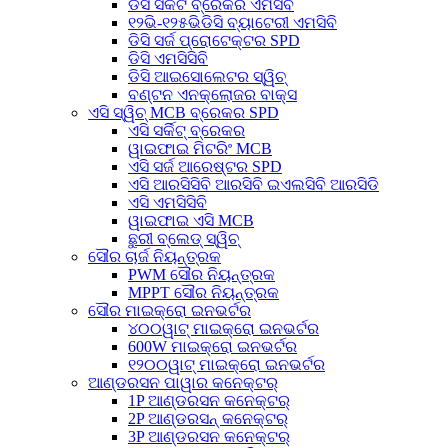
ଡିସି ସର୍କିଟ ବ୍ରେକର ଏମସିବି
୧୨ଭି-୧୨୫ଭିଡିସି ବ୍ୟାଟେରୀ ଏମସିବି
ଡିସି ସର୍ଜ ପ୍ରୋଟେକ୍ଟର SPD
ଡିସି ଏମସିସିବି
ଡିସି ଆଇସୋଲେଟର ସ୍ୱିଚ୍
ବଣ୍ଟନ ଏନକ୍ଲୋଜର ବାକ୍ସ
ଏସି ସ୍ୱିଚ୍ MCB ବ୍ରେକର SPD
ଏସି ସର୍କିଟ୍ ବ୍ରେକର
ୱାଇଫାଇ ମିଟରିଂ MCB
ଏସି ସର୍ଜ ଆରେଷ୍ଟର SPD
ଏସି ଆରସିସିବି ଆରସିବି ଇଏଲସିବି ଆରସିଡି
ଏସି ଏମସିସିବି
ୱାଇଫାଇ ଏସି MCB
ଛୁରୀ ବ୍ଲେଡ୍ ସ୍ୱିଚ୍
ସୌର ଚାର୍ଜ ନିୟନ୍ତ୍ରକ
PWM ସୌର ନିୟନ୍ତ୍ରକ
MPPT ସୌର ନିୟନ୍ତ୍ରକ
ସୌର ମାଇକ୍ରୋ ଇନଭର୍ଟର
୪୦୦ୱାଟ୍ ମାଇକ୍ରୋ ଇନଭର୍ଟର
600W ମାଇକ୍ରୋ ଇନଭର୍ଟର
୧୨୦୦ୱାଟ୍ ମାଇକ୍ରୋ ଇନଭର୍ଟର
ଆଣ୍ଡରସନ ପାୱାର କନେକ୍ଟର୍
1P ଆଣ୍ଡରସନ କନେକ୍ଟର୍
2P ଆଣ୍ଡରସନ୍ କନେକ୍ଟର୍
3P ଆଣ୍ଡରସନ କନେକ୍ଟର୍