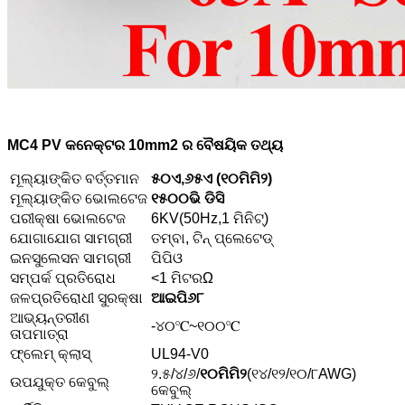
MC4 PV କନେକ୍ଟର 10mm2 ର ବୈଷୟିକ ତଥ୍ୟ
ମୂଲ୍ୟାଙ୍କିତ ବର୍ତ୍ତମାନ
୫୦ଏ,୬୫ଏ (୧୦ମିମି୨)
ମୂଲ୍ୟାଙ୍କିତ ଭୋଲଟେଜ
୧୫୦୦ଭି ଡିସି
ପରୀକ୍ଷା ଭୋଲଟେଜ
6KV(50Hz,1 ମିନିଟ୍)
ଯୋଗାଯୋଗ ସାମଗ୍ରୀ
ତମ୍ବା, ଟିନ୍ ପ୍ଲେଟେଡ୍
ଇନସୁଲେସନ ସାମଗ୍ରୀ
ପିପିଓ
ସମ୍ପର୍କ ପ୍ରତିରୋଧ
<1 ମିଟରΩ
ଜଳପ୍ରତିରୋଧୀ ସୁରକ୍ଷା
ଆଇପି୬୮
ଆଭ୍ୟନ୍ତରୀଣ
-୪୦℃~୧୦୦℃
ତାପମାତ୍ରା
ଫ୍ଲେମ୍ କ୍ଲାସ୍
UL94-V0
୨.୫/୪/୬/
୧୦ମିମି୨
(୧୪/୧୨/୧୦/୮AWG)
ଉପଯୁକ୍ତ କେବୁଲ୍
କେବୁଲ୍