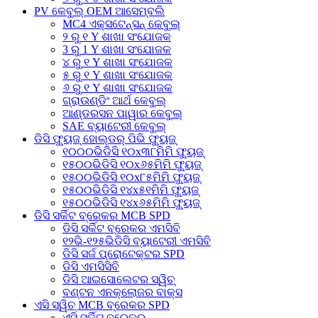
PV କେବୁଲ୍ OEM ଆସେମ୍ବଲି
MC4 ଏକ୍ସଟେନ୍ସନ୍ କେବୁଲ୍
୨ ରୁ ୧ Y ଶାଖା ସଂଯୋଜକ
3 ରୁ 1 Y ଶାଖା ସଂଯୋଜକ
୪ ରୁ ୧ Y ଶାଖା ସଂଯୋଜକ
୫ ରୁ ୧ Y ଶାଖା ସଂଯୋଜକ
୬ ରୁ ୧ Y ଶାଖା ସଂଯୋଜକ
ଗ୍ରାଉଣ୍ଡିଂ ଆର୍ଥ କେବୁଲ୍
ଆଣ୍ଡରସନ ପାୱାର କେବୁଲ୍
SAE ବ୍ୟାଟେରୀ କେବୁଲ୍
ଡିସି ଫ୍ୟୁଜ୍ ହୋଲ୍ଡର୍ ପିଭି ଫ୍ୟୁଜ୍
୧୦୦୦ଭିଡିସି ୧୦x୩୮ମିମି ଫ୍ୟୁଜ୍
୧୫୦୦ଭିଡିସି ୧୦x୬୫ମିମି ଫ୍ୟୁଜ୍
୧୫୦୦ଭିଡିସି ୧୦x୮୫ମିମି ଫ୍ୟୁଜ୍
୧୫୦୦ଭିଡିସି ୧୪x୫୧ମିମି ଫ୍ୟୁଜ୍
୧୫୦୦ଭିଡିସି ୧୪x୬୫ମିମି ଫ୍ୟୁଜ୍
ଡିସି ସର୍କିଟ ବ୍ରେକର MCB SPD
ଡିସି ସର୍କିଟ ବ୍ରେକର ଏମସିବି
୧୨ଭି-୧୨୫ଭିଡିସି ବ୍ୟାଟେରୀ ଏମସିବି
ଡିସି ସର୍ଜ ପ୍ରୋଟେକ୍ଟର SPD
ଡିସି ଏମସିସିବି
ଡିସି ଆଇସୋଲେଟର ସ୍ୱିଚ୍
ବଣ୍ଟନ ଏନକ୍ଲୋଜର ବାକ୍ସ
ଏସି ସ୍ୱିଚ୍ MCB ବ୍ରେକର SPD
ଏସି ସର୍କିଟ୍ ବ୍ରେକର