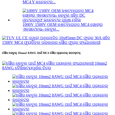
MC4 Y କନେକ୍ଟର...
1000V 1500V OEM କଷ୍ଟମାଇଜ୍ଡ MC4 ସୋଲାର
ଏକ୍ସଟେନସନ୍ କେବୁଲ୍...
ସୌର କେବୁଲ୍ 10mm2 8AWG ପାଇଁ MC4 ସୌର ପ୍ୟାନେଲ୍ କନେକ୍ଟର୍