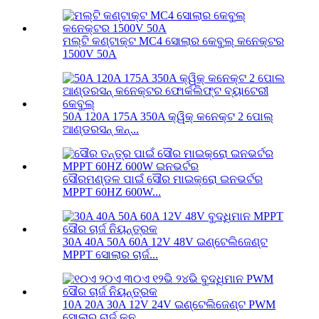
ମଲ୍ଟି କଣ୍ଟାକ୍ଟ MC4 ସୋଲାର କେବୁଲ୍ କନେକ୍ଟର
1500V 50A
50A 120A 175A 350A କ୍ୱିକ୍ କନେକ୍ଟ 2 ପୋଲ୍
ଆଣ୍ଡରସନ୍ କନ୍...
ସୌରମଣ୍ଡଳ ପାଇଁ ସୌର ମାଇକ୍ରୋ ଇନଭର୍ଟର
MPPT 60HZ 600W...
30A 40A 50A 60A 12V 48V ଇଣ୍ଟେଲିଜେଣ୍ଟ
MPPT ସୋଲାର ଚାର୍ଜ...
10A 20A 30A 12V 24V ଇଣ୍ଟେଲିଜେଣ୍ଟ PWM
ସୋଲାର ଚାର୍ଜ କନ...