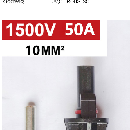
ସାର୍ଟିଫିକେଟ୍
TUV,CE,ROHS,ISO