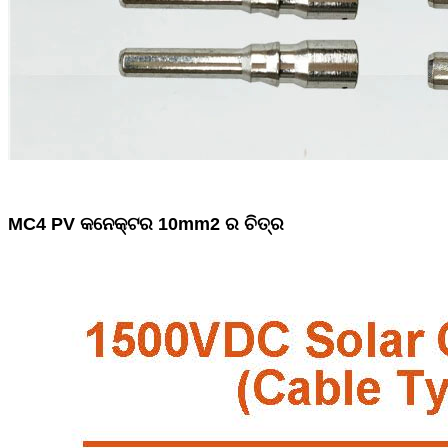
MC4 PV କନେକ୍ଟର 10mm2 ର ଚିତ୍ର