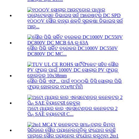
୧୦୦୦V ସୌର ବାହ୍ୟ ଶକ୍ତି ସୁରକ୍ଷା ଡିଭାଇସ୍ ସର୍ଜ
ଆର୍...
ସୌର ପିଭି ସର୍କିଟ ବ୍ରେକର DC1000V DC550V
DC800V DC MC...
ସୌର ପିଭି ଏଫ... ପାଇଁ ୧୦୦୦ଭି ଡିସି ସୋଲାର ପିଭି
ଫ୍ୟୁଜ୍ ହୋଲ୍ଡର ୧୦x୩୮ମିମି
ଅଟୋ ୱାୟାର କାର୍ ଏକ୍ସଟେଣ୍ଡର କନେକ୍ଟର 2
ପିନ୍ SAE ବ୍ୟାଟେରୀ C...
ପାରାରେ ସୌର ପ୍ୟାନେଲ ସଂଯୋଗ କରୁଥିବା 2to1