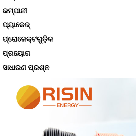
କମ୍ପାନୀ
ପ୍ୟାକେଜ୍
ପ୍ରୋଜେକ୍ଟଗୁଡ଼ିକ
ପ୍ରୟୋଗ
ସାଧାରଣ ପ୍ରଶ୍ନ