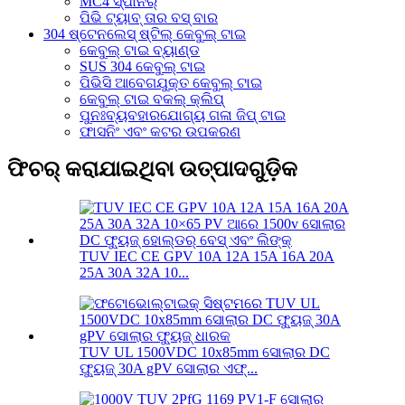
MC4 ସ୍ପାନର୍
ପିଭି ଟ୍ୟାବ୍ ତାର ବସ୍ ବାର
304 ଷ୍ଟେନଲେସ୍ ଷ୍ଟିଲ୍ କେବୁଲ୍ ଟାଇ
କେବୁଲ୍ ଟାଇ ବ୍ୟାଣ୍ଡ
SUS 304 କେବୁଲ୍ ଟାଇ
ପିଭିସି ଆବେଗଯୁକ୍ତ କେବୁଲ୍ ଟାଇ
କେବୁଲ୍ ଟାଇ ବକଲ୍ କ୍ଲିପ୍
ପୁନଃବ୍ୟବହାରଯୋଗ୍ୟ ଗଳା ଜିପ୍ ଟାଇ
ଫାସନିଂ ଏବଂ କଟର ଉପକରଣ
ଫିଚର୍ କରାଯାଇଥିବା ଉତ୍ପାଦଗୁଡ଼ିକ
TUV IEC CE GPV 10A 12A 15A 16A 20A
25A 30A 32A 10...
TUV UL 1500VDC 10x85mm ସୋଲାର DC
ଫ୍ୟୁଜ୍ 30A gPV ସୋଲାର ଏଫ୍...