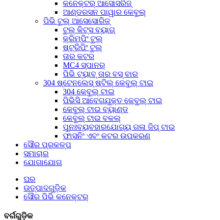
କନେକ୍ଟର୍ ଆସୋସରିଜ୍
ଆଣ୍ଡରସନ ପାୱାର କେବୁଲ୍
ପିଭି ଟୁଲ୍ ଆସେସୋରିଜ୍
ଟୁଲ୍ କିଟ୍ସ ବ୍ୟାଗ୍
କ୍ରିମ୍ପିଂ ଟୁଲ୍
ଷ୍ଟ୍ରିପିଂ ଟୁଲ୍
ତାର କଟର
MC4 ସ୍ପାନର୍
ପିଭି ଟ୍ୟାବ୍ ତାର ବସ୍ ବାର
304 ଷ୍ଟେନଲେସ୍ ଷ୍ଟିଲ୍ କେବୁଲ୍ ଟାଇ
304 କେବୁଲ୍ ଟାଇ
ପିଭିସି ଆବେଗଯୁକ୍ତ କେବୁଲ୍ ଟାଇ
କେବୁଲ୍ ଟାଇ ବ୍ୟାଣ୍ଡ
କେବୁଲ୍ ଟାଇ ବକଲ୍
ପୁନଃବ୍ୟବହାରଯୋଗ୍ୟ ଗଳା ଜିପ୍ ଟାଇ
ଫାସନିଂ ଏବଂ କଟର ଉପକରଣ
ସୌର ପ୍ରକଳ୍ପ
ସମାଚାର
ଯୋଗାଯୋଗ
ଘର
ଉତ୍ପାଦଗୁଡ଼ିକ
ସୌର ପିଭି କନେକ୍ଟର୍
ବର୍ଗଗୁଡ଼ିକ