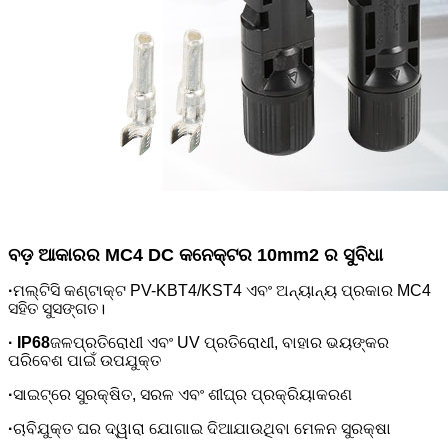
ବଡ଼ ଆକାରର MC4 DC କନେକ୍ଟର 10mm2 ର ସୁବିଧା
·
ମଲ୍ଟିସି କଣ୍ଟାକ୍ଟ PV-KBT4/KST4 ଏବଂ ଅନ୍ୟାନ୍ୟ ପ୍ରକାର MC4
ସହିତ ସୁସଙ୍ଗତ।
· IP68
ଜଳପ୍ରତିରୋଧୀ ଏବଂ UV ପ୍ରତିରୋଧୀ, ବାହାର ଭୟଙ୍କର
ପରିବେଶ ପାଇଁ ଉପଯୁକ୍ତ
·
ସାଇଟ୍‌ରେ ସୁରକ୍ଷିତ, ସରଳ ଏବଂ ଶୀଘ୍ର ପ୍ରକ୍ରିୟାକରଣ
·
ଚାବିଯୁକ୍ତ ଘର ଦ୍ୱାରା ଯୋଗାଇ ଦିଆଯାଉଥିବା ମେଳନ ସୁରକ୍ଷା