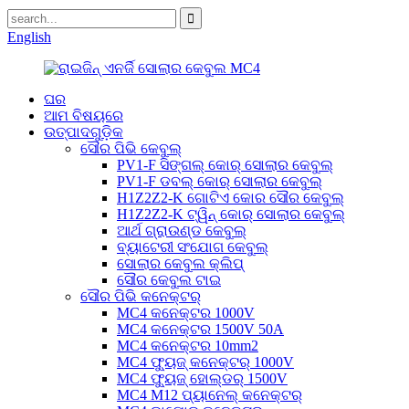
English
ଘର
ଆମ ବିଷୟରେ
ଉତ୍ପାଦଗୁଡ଼ିକ
ସୌର ପିଭି କେବୁଲ୍
PV1-F ସିଙ୍ଗଲ୍ କୋର୍ ସୋଲାର କେବୁଲ୍
PV1-F ଡବଲ୍ କୋର୍ ସୋଲାର କେବୁଲ୍
H1Z2Z2-K ଗୋଟିଏ କୋର ସୌର କେବୁଲ୍
H1Z2Z2-K ଟ୍ୱିନ୍ କୋର୍ ସୋଲାର କେବୁଲ୍
ଆର୍ଥ ଗ୍ରାଉଣ୍ଡ କେବୁଲ୍
ବ୍ୟାଟେରୀ ସଂଯୋଗ କେବୁଲ୍
ସୋଲାର କେବୁଲ କ୍ଲିପ୍
ସୌର କେବୁଲ ଟାଇ
ସୌର ପିଭି କନେକ୍ଟର୍
MC4 କନେକ୍ଟର 1000V
MC4 କନେକ୍ଟର 1500V 50A
MC4 କନେକ୍ଟର 10mm2
MC4 ଫ୍ୟୁଜ୍ କନେକ୍ଟର୍ 1000V
MC4 ଫ୍ୟୁଜ୍ ହୋଲ୍ଡର୍ 1500V
MC4 M12 ପ୍ୟାନେଲ୍ କନେକ୍ଟର୍