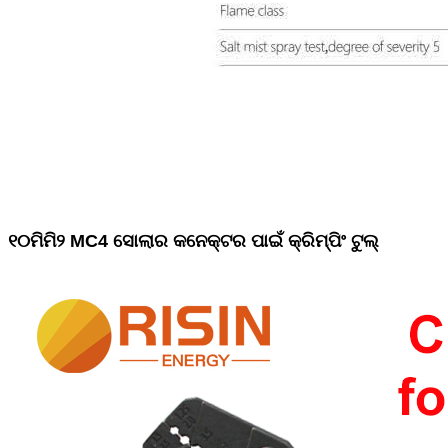
୧୦ମିମି୨ MC4 ସୋଲାର କନେକ୍ଟର ପାଇଁ କ୍ରିମ୍ପିଂ ଟୁଲ୍