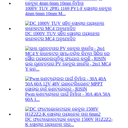
1000V TUV 2PfG 1169 PV1-F ସୋଲାର କେବୁଲ୍
4mm 6mm 10mm M...
DC 1000V TUV ସହିତ ସୋଲାର ପ୍ୟାନେଲ
କନେକ୍ଟର MC4 ଅନୁମୋଦିତ
ଭଲ ଗୁଣବତ୍ତାର PV କେବୁଲ ହାର୍ନେସ୍ - 2to1 MC4
Y କନ...
Pwm କଣ୍ଟ୍ରୋଲର ପାଇଁ ନିର୍ମାତା - 30A 40A 50A
60A 1...
DC ଫଟୋଭୋଲଟାଇକ୍ କେବୁଲ୍ 1500V H1Z2Z2-
K ସୋଲାର ପ୍ୟାନେଲ୍ ତାର...