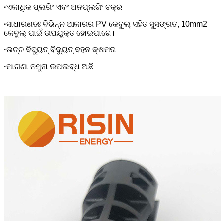
·
ଏକାଧିକ ପ୍ଲଗିଂ ଏବଂ ଅନପ୍ଲଗିଂ ଚକ୍ର
·
ସାଧାରଣତଃ ବିଭିନ୍ନ ଆକାରର PV କେବୁଲ୍‌ ସହିତ ସୁସଙ୍ଗତ, 10mm2
କେବୁଲ୍‌ ପାଇଁ ଉପଯୁକ୍ତ ହୋଇପାରେ।
·
ଉଚ୍ଚ ବିଦ୍ୟୁତ୍ ବିଦ୍ୟୁତ୍ ବହନ କ୍ଷମତା
·
ମାଗଣା ନମୁନା ଉପଲବ୍ଧ ଅଛି