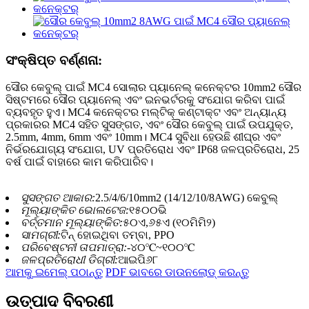
ସଂକ୍ଷିପ୍ତ ବର୍ଣ୍ଣନା:
ସୌର କେବୁଲ୍ ପାଇଁ MC4 ସୋଲାର ପ୍ୟାନେଲ୍ କନେକ୍ଟର 10mm2 ସୌର
ସିଷ୍ଟମରେ ସୌର ପ୍ୟାନେଲ୍ ଏବଂ ଇନଭର୍ଟରକୁ ସଂଯୋଗ କରିବା ପାଇଁ
ବ୍ୟବହୃତ ହୁଏ। MC4 କନେକ୍ଟର ମଲ୍ଟିକ୍ କଣ୍ଟାକ୍ଟ ଏବଂ ଅନ୍ୟାନ୍ୟ
ପ୍ରକାରର MC4 ସହିତ ସୁସଙ୍ଗତ, ଏବଂ ସୌର କେବୁଲ୍ ପାଇଁ ଉପଯୁକ୍ତ,
2.5mm, 4mm, 6mm ଏବଂ 10mm। MC4 ସୁବିଧା ହେଉଛି ଶୀଘ୍ର ଏବଂ
ନିର୍ଭରଯୋଗ୍ୟ ସଂଯୋଗ, UV ପ୍ରତିରୋଧ ଏବଂ IP68 ଜଳପ୍ରତିରୋଧ, 25
ବର୍ଷ ପାଇଁ ବାହାରେ କାମ କରିପାରିବ।
ସୁସଙ୍ଗତ ଆକାର:
2.5/4/6/10mm2 (14/12/10/8AWG) କେବୁଲ୍
ମୂଲ୍ୟାଙ୍କିତ ଭୋଲଟେଜ:
୧୫୦୦ଭି
ବର୍ତ୍ତମାନ ମୂଲ୍ୟାଙ୍କିତ:
୫୦ଏ,୬୫ଏ (୧୦ମିମି୨)
ସାମଗ୍ରୀ:
ଟିନ୍ ହୋଇଥିବା ତମ୍ବା, PPO
ପରିବେଷ୍ଟନୀ ତାପମାତ୍ରା:
-୪୦℃~୧୦୦℃
ଜଳପ୍ରତିରୋଧୀ ଡିଗ୍ରୀ:
ଆଇପି୬୮
ଆମକୁ ଇମେଲ୍ ପଠାନ୍ତୁ
PDF ଭାବରେ ଡାଉନଲୋଡ୍ କରନ୍ତୁ
ଉତ୍ପାଦ ବିବରଣୀ