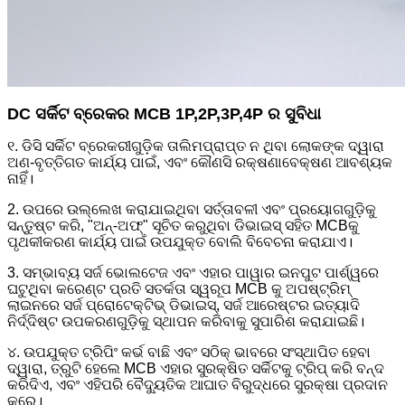
DC ସର୍କିଟ ବ୍ରେକର MCB 1P,2P,3P,4P ର ସୁବିଧା
୧. ଡିସି ସର୍କିଟ ବ୍ରେକରୀଗୁଡ଼ିକ ତାଲିମପ୍ରାପ୍ତ ନ ଥିବା ଲୋକଙ୍କ ଦ୍ୱାରା
ଅଣ-ବୃତ୍ତିଗତ କାର୍ଯ୍ୟ ପାଇଁ, ଏବଂ କୌଣସି ରକ୍ଷଣାବେକ୍ଷଣ ଆବଶ୍ୟକ
ନାହିଁ।
2. ଉପରେ ଉଲ୍ଲେଖ କରାଯାଇଥିବା ସର୍ତ୍ତାବଳୀ ଏବଂ ପ୍ରୟୋଗଗୁଡ଼ିକୁ
ସନ୍ତୁଷ୍ଟ କରି, "ଅନ୍-ଅଫ୍" ସୂଚିତ କରୁଥିବା ଡିଭାଇସ୍ ସହିତ MCBକୁ
ପୃଥକୀକରଣ କାର୍ଯ୍ୟ ପାଇଁ ଉପଯୁକ୍ତ ବୋଲି ବିବେଚନା କରାଯାଏ।
3. ସମ୍ଭାବ୍ୟ ସର୍ଜ ଭୋଲଟେଜ ଏବଂ ଏହାର ପାୱାର ଇନପୁଟ ପାର୍ଶ୍ୱରେ
ଘଟୁଥିବା କରେଣ୍ଟ ପ୍ରତି ସତର୍କତା ସ୍ୱରୂପ MCB କୁ ଅପଷ୍ଟ୍ରିମ୍
ଲାଇନରେ ସର୍ଜ ପ୍ରୋଟେକ୍ଟିଭ୍ ଡିଭାଇସ୍, ସର୍ଜ ଆରେଷ୍ଟର ଇତ୍ୟାଦି
ନିର୍ଦ୍ଦିଷ୍ଟ ଉପକରଣଗୁଡ଼ିକୁ ସ୍ଥାପନ କରିବାକୁ ସୁପାରିଶ କରାଯାଇଛି।
୪. ଉପଯୁକ୍ତ ଟ୍ରିପିଂ କର୍ଭ ବାଛି ଏବଂ ସଠିକ୍ ଭାବରେ ସଂସ୍ଥାପିତ ହେବା
ଦ୍ୱାରା, ତ୍ରୁଟି ହେଲେ MCB ଏହାର ସୁରକ୍ଷିତ ସର୍କିଟକୁ ଟ୍ରିପ୍ କରି ବନ୍ଦ
କରିଦିଏ, ଏବଂ ଏହିପରି ବୈଦ୍ୟୁତିକ ଆଘାତ ବିରୁଦ୍ଧରେ ସୁରକ୍ଷା ପ୍ରଦାନ
କରେ।