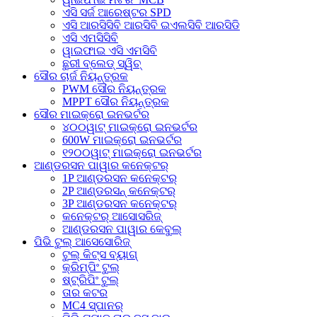
ଏସି ସର୍ଜ ଆରେଷ୍ଟର SPD
ଏସି ଆରସିସିବି ଆରସିବି ଇଏଲସିବି ଆରସିଡି
ଏସି ଏମସିସିବି
ୱାଇଫାଇ ଏସି ଏମସିବି
ଛୁରୀ ବ୍ଲେଡ୍ ସ୍ୱିଚ୍
ସୌର ଚାର୍ଜ ନିୟନ୍ତ୍ରକ
PWM ସୌର ନିୟନ୍ତ୍ରକ
MPPT ସୌର ନିୟନ୍ତ୍ରକ
ସୌର ମାଇକ୍ରୋ ଇନଭର୍ଟର
୪୦୦ୱାଟ୍ ମାଇକ୍ରୋ ଇନଭର୍ଟର
600W ମାଇକ୍ରୋ ଇନଭର୍ଟର
୧୨୦୦ୱାଟ୍ ମାଇକ୍ରୋ ଇନଭର୍ଟର
ଆଣ୍ଡରସନ ପାୱାର କନେକ୍ଟର୍
1P ଆଣ୍ଡରସନ କନେକ୍ଟର୍
2P ଆଣ୍ଡରସନ୍ କନେକ୍ଟର୍
3P ଆଣ୍ଡରସନ କନେକ୍ଟର୍
କନେକ୍ଟର୍ ଆସୋସରିଜ୍
ଆଣ୍ଡରସନ ପାୱାର କେବୁଲ୍
ପିଭି ଟୁଲ୍ ଆସେସୋରିଜ୍
ଟୁଲ୍ କିଟ୍ସ ବ୍ୟାଗ୍
କ୍ରିମ୍ପିଂ ଟୁଲ୍
ଷ୍ଟ୍ରିପିଂ ଟୁଲ୍
ତାର କଟର
MC4 ସ୍ପାନର୍