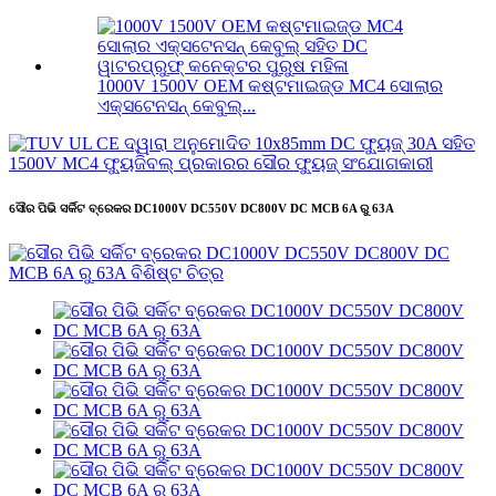
1000V 1500V OEM କଷ୍ଟମାଇଜ୍ଡ MC4 ସୋଲାର
ଏକ୍ସଟେନସନ୍ କେବୁଲ୍...
ସୌର ପିଭି ସର୍କିଟ ବ୍ରେକର DC1000V DC550V DC800V DC MCB 6A ରୁ 63A