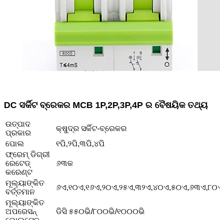
DC ସର୍କିଟ ବ୍ରେକର MCB 1P,2P,3P,4P ର ବୈଷୟିକ ତଥ୍ୟ
ଉତ୍ପାଦ
କ୍ଷୁଦ୍ର ସର୍କିଟ-ବ୍ରେକର
ପ୍ରକାର
ପୋଲ
୧ପି,୨ପି,୩ପି,୪ପି
ଫ୍ରେମ୍ ଡିଗ୍ରୀ
ରେଟେଡ୍
୬୩କ
କରେଣ୍ଟ
ମୂଲ୍ୟାଙ୍କିତ
୬ଏ,୧୦ଏ,୧୬ଏ,୨୦ଏ,୨୫ଏ,୩୨ଏ,୪୦ଏ,୫୦ଏ,୬୩ଏ,୮୦
ବର୍ତ୍ତମାନ
ମୂଲ୍ୟାଙ୍କିତ
ଅପରେସନ୍
ଡିସି ୫୫୦ଭି/୮୦୦ଭି/୧୦୦୦ଭି