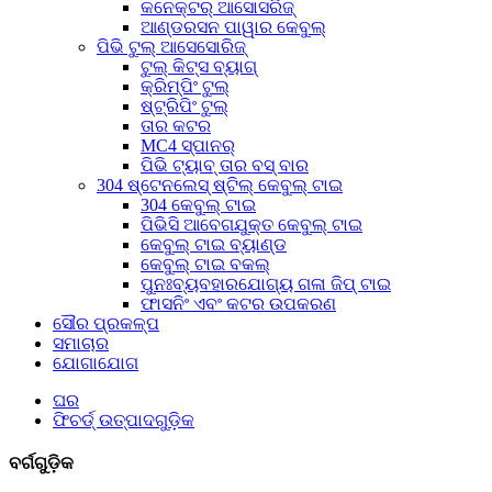
କନେକ୍ଟର୍ ଆସୋସରିଜ୍
ଆଣ୍ଡରସନ ପାୱାର କେବୁଲ୍
ପିଭି ଟୁଲ୍ ଆସେସୋରିଜ୍
ଟୁଲ୍ କିଟ୍ସ ବ୍ୟାଗ୍
କ୍ରିମ୍ପିଂ ଟୁଲ୍
ଷ୍ଟ୍ରିପିଂ ଟୁଲ୍
ତାର କଟର
MC4 ସ୍ପାନର୍
ପିଭି ଟ୍ୟାବ୍ ତାର ବସ୍ ବାର
304 ଷ୍ଟେନଲେସ୍ ଷ୍ଟିଲ୍ କେବୁଲ୍ ଟାଇ
304 କେବୁଲ୍ ଟାଇ
ପିଭିସି ଆବେଗଯୁକ୍ତ କେବୁଲ୍ ଟାଇ
କେବୁଲ୍ ଟାଇ ବ୍ୟାଣ୍ଡ
କେବୁଲ୍ ଟାଇ ବକଲ୍
ପୁନଃବ୍ୟବହାରଯୋଗ୍ୟ ଗଳା ଜିପ୍ ଟାଇ
ଫାସନିଂ ଏବଂ କଟର ଉପକରଣ
ସୌର ପ୍ରକଳ୍ପ
ସମାଚାର
ଯୋଗାଯୋଗ
ଘର
ଫିଚର୍ଡ୍ ଉତ୍ପାଦଗୁଡ଼ିକ
ବର୍ଗଗୁଡ଼ିକ