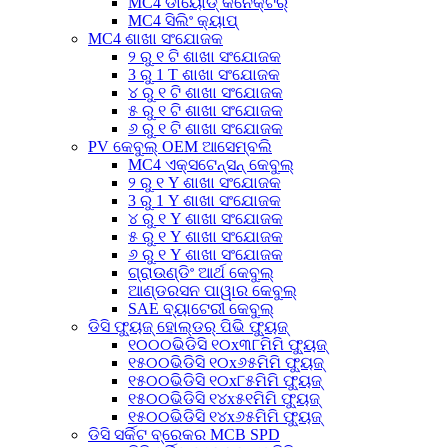
MC4 ଡାୟୋଡ୍ କନେକ୍ଟର୍
MC4 ସିଲିଂ କ୍ୟାପ୍
MC4 ଶାଖା ସଂଯୋଜକ
୨ ରୁ ୧ ଟି ଶାଖା ସଂଯୋଜକ
3 ରୁ 1 T ଶାଖା ସଂଯୋଜକ
୪ ରୁ ୧ ଟି ଶାଖା ସଂଯୋଜକ
୫ ରୁ ୧ ଟି ଶାଖା ସଂଯୋଜକ
୬ ରୁ ୧ ଟି ଶାଖା ସଂଯୋଜକ
PV କେବୁଲ୍ OEM ଆସେମ୍ବଲି
MC4 ଏକ୍ସଟେନ୍ସନ୍ କେବୁଲ୍
୨ ରୁ ୧ Y ଶାଖା ସଂଯୋଜକ
3 ରୁ 1 Y ଶାଖା ସଂଯୋଜକ
୪ ରୁ ୧ Y ଶାଖା ସଂଯୋଜକ
୫ ରୁ ୧ Y ଶାଖା ସଂଯୋଜକ
୬ ରୁ ୧ Y ଶାଖା ସଂଯୋଜକ
ଗ୍ରାଉଣ୍ଡିଂ ଆର୍ଥ କେବୁଲ୍
ଆଣ୍ଡରସନ ପାୱାର କେବୁଲ୍
SAE ବ୍ୟାଟେରୀ କେବୁଲ୍
ଡିସି ଫ୍ୟୁଜ୍ ହୋଲ୍ଡର୍ ପିଭି ଫ୍ୟୁଜ୍
୧୦୦୦ଭିଡିସି ୧୦x୩୮ମିମି ଫ୍ୟୁଜ୍
୧୫୦୦ଭିଡିସି ୧୦x୬୫ମିମି ଫ୍ୟୁଜ୍
୧୫୦୦ଭିଡିସି ୧୦x୮୫ମିମି ଫ୍ୟୁଜ୍
୧୫୦୦ଭିଡିସି ୧୪x୫୧ମିମି ଫ୍ୟୁଜ୍
୧୫୦୦ଭିଡିସି ୧୪x୬୫ମିମି ଫ୍ୟୁଜ୍
ଡିସି ସର୍କିଟ ବ୍ରେକର MCB SPD