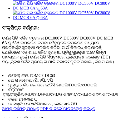
ସଂକ୍ଷିପ୍ତ ବର୍ଣ୍ଣନା:
ସୌର ପିଭି ସର୍କିଟ ବ୍ରେକର DC1000V DC500V DC800V DC MCB
6A ରୁ 63A ଉପକରଣ କିମ୍ବା ବୈଦ୍ୟୁତିକ ଉପକରଣ ମଧ୍ୟରେ
ଓଭରକର୍ଣ୍ଟ ସୁରକ୍ଷା ପ୍ରଦାନ କରିବା ପାଇଁ ଡିଜାଇନ୍ କରାଯାଇଛି,
ଯେଉଁଠାରେ ଏକ ଶାଖା ସର୍କିଟ ସୁରକ୍ଷା ପୂର୍ବରୁ ସୁରକ୍ଷା ଅଟେ କିମ୍ବା
ଆବଶ୍ୟକ ନୁହେଁ। ସୌର ପିଭି ସିଷ୍ଟମରେ ପ୍ରତ୍ୟକ୍ଷ କରେଣ୍ଟ (DC)
ନିୟନ୍ତ୍ରଣ ସର୍କିଟ ପ୍ରୟୋଗ ପାଇଁ ଡିଭାଇସଗୁଡ଼ିକ ଡିଜାଇନ୍ କରାଯାଇଛି।
ମଡେଲ୍ ନାମ:
TOMC7-DC63
ପୋଲ ନମ୍ବର:
୧ପି, ୨ପି, ୪ପି
ମୂଲ୍ୟାଙ୍କିତ ଭୋଲଟେଜ:
ଡିସି ୫୫୦ଭି/୮୦୦ଭି/୧୦୦୦ଭି
ବର୍ତ୍ତମାନ
ମୂଲ୍ୟାଙ୍କିତ:
୬ଏ,୧୦ଏ,୧୬ଏ,୨୦ଏ,୨୫ଏ,୩୨ଏ,୪୦ଏ,୫୦ଏ,୬୩ଏ,୮୦ଏ,
ବକ୍ର ପ୍ରକାର:
C
ମାଉଣ୍ଟିଂ ସପୋର୍ଟ:
ଡିଆଇଏନ୍ ରେଲ୍ ୩୫ ମିମି
ଆମକୁ ଇମେଲ୍ ପଠାନ୍ତୁ
PDF ଭାବରେ ଡାଉନଲୋଡ୍ କରନ୍ତୁ