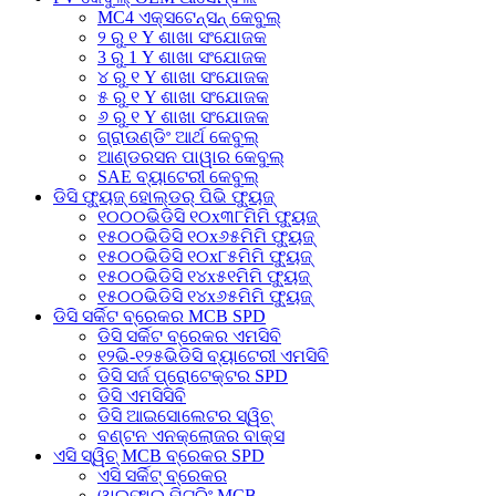
MC4 ଏକ୍ସଟେନ୍ସନ୍ କେବୁଲ୍
୨ ରୁ ୧ Y ଶାଖା ସଂଯୋଜକ
3 ରୁ 1 Y ଶାଖା ସଂଯୋଜକ
୪ ରୁ ୧ Y ଶାଖା ସଂଯୋଜକ
୫ ରୁ ୧ Y ଶାଖା ସଂଯୋଜକ
୬ ରୁ ୧ Y ଶାଖା ସଂଯୋଜକ
ଗ୍ରାଉଣ୍ଡିଂ ଆର୍ଥ କେବୁଲ୍
ଆଣ୍ଡରସନ ପାୱାର କେବୁଲ୍
SAE ବ୍ୟାଟେରୀ କେବୁଲ୍
ଡିସି ଫ୍ୟୁଜ୍ ହୋଲ୍ଡର୍ ପିଭି ଫ୍ୟୁଜ୍
୧୦୦୦ଭିଡିସି ୧୦x୩୮ମିମି ଫ୍ୟୁଜ୍
୧୫୦୦ଭିଡିସି ୧୦x୬୫ମିମି ଫ୍ୟୁଜ୍
୧୫୦୦ଭିଡିସି ୧୦x୮୫ମିମି ଫ୍ୟୁଜ୍
୧୫୦୦ଭିଡିସି ୧୪x୫୧ମିମି ଫ୍ୟୁଜ୍
୧୫୦୦ଭିଡିସି ୧୪x୬୫ମିମି ଫ୍ୟୁଜ୍
ଡିସି ସର୍କିଟ ବ୍ରେକର MCB SPD
ଡିସି ସର୍କିଟ ବ୍ରେକର ଏମସିବି
୧୨ଭି-୧୨୫ଭିଡିସି ବ୍ୟାଟେରୀ ଏମସିବି
ଡିସି ସର୍ଜ ପ୍ରୋଟେକ୍ଟର SPD
ଡିସି ଏମସିସିବି
ଡିସି ଆଇସୋଲେଟର ସ୍ୱିଚ୍
ବଣ୍ଟନ ଏନକ୍ଲୋଜର ବାକ୍ସ
ଏସି ସ୍ୱିଚ୍ MCB ବ୍ରେକର SPD
ଏସି ସର୍କିଟ୍ ବ୍ରେକର
ୱାଇଫାଇ ମିଟରିଂ MCB