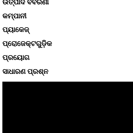
ଉତ୍ପାଦ ବିବରଣୀ
କମ୍ପାନୀ
ପ୍ୟାକେଜ୍
ପ୍ରୋଜେକ୍ଟଗୁଡ଼ିକ
ପ୍ରୟୋଗ
ସାଧାରଣ ପ୍ରଶ୍ନ