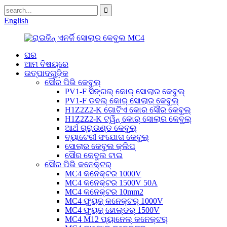
English
ଘର
ଆମ ବିଷୟରେ
ଉତ୍ପାଦଗୁଡ଼ିକ
ସୌର ପିଭି କେବୁଲ୍
PV1-F ସିଙ୍ଗଲ୍ କୋର୍ ସୋଲାର କେବୁଲ୍
PV1-F ଡବଲ୍ କୋର୍ ସୋଲାର କେବୁଲ୍
H1Z2Z2-K ଗୋଟିଏ କୋର ସୌର କେବୁଲ୍
H1Z2Z2-K ଟ୍ୱିନ୍ କୋର୍ ସୋଲାର କେବୁଲ୍
ଆର୍ଥ ଗ୍ରାଉଣ୍ଡ କେବୁଲ୍
ବ୍ୟାଟେରୀ ସଂଯୋଗ କେବୁଲ୍
ସୋଲାର କେବୁଲ କ୍ଲିପ୍
ସୌର କେବୁଲ ଟାଇ
ସୌର ପିଭି କନେକ୍ଟର୍
MC4 କନେକ୍ଟର 1000V
MC4 କନେକ୍ଟର 1500V 50A
MC4 କନେକ୍ଟର 10mm2
MC4 ଫ୍ୟୁଜ୍ କନେକ୍ଟର୍ 1000V
MC4 ଫ୍ୟୁଜ୍ ହୋଲ୍ଡର୍ 1500V
MC4 M12 ପ୍ୟାନେଲ୍ କନେକ୍ଟର୍