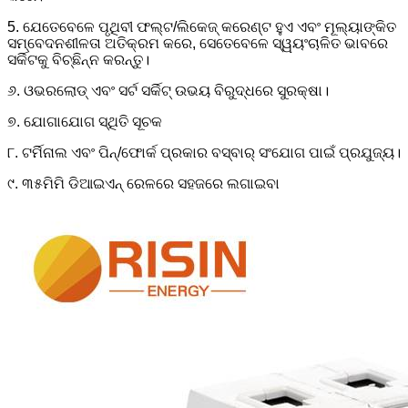
5. ଯେତେବେଳେ ପୃଥିବୀ ଫଲ୍ଟ/ଲିକେଜ୍ କରେଣ୍ଟ ହୁଏ ଏବଂ ମୂଲ୍ୟାଙ୍କିତ
ସମ୍ବେଦନଶୀଳତା ଅତିକ୍ରମ କରେ, ସେତେବେଳେ ସ୍ୱୟଂଚାଳିତ ଭାବରେ
ସର୍କିଟକୁ ବିଚ୍ଛିନ୍ନ କରନ୍ତୁ।
୬. ଓଭରଲୋଡ୍ ଏବଂ ସର୍ଟ ସର୍କିଟ୍ ଉଭୟ ବିରୁଦ୍ଧରେ ସୁରକ୍ଷା।
୭. ଯୋଗାଯୋଗ ସ୍ଥିତି ସୂଚକ
୮. ଟର୍ମିନାଲ ଏବଂ ପିନ୍/ଫୋର୍କ ପ୍ରକାର ବସ୍ବାର୍ ସଂଯୋଗ ପାଇଁ ପ୍ରଯୁଜ୍ୟ।
୯. ୩୫ମିମି ଡିଆଇଏନ୍ ରେଳରେ ସହଜରେ ଲଗାଇବା