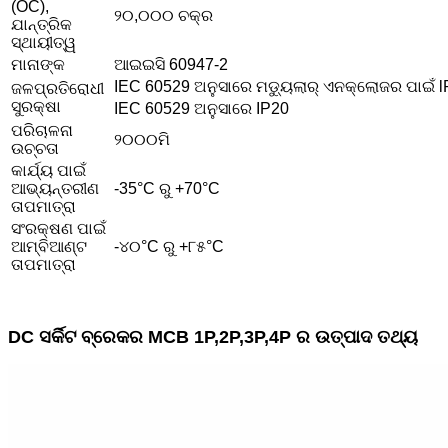
(OC),
୨୦,୦୦୦ ଚକ୍ର
ଯାନ୍ତ୍ରିକ
ସ୍ଥାୟୀତ୍ୱ
ମାନାଙ୍କ
ଆଇଇସି 60947-2
IEC 60529 ଅନୁସାରେ ମଡ୍ୟୁଲାର୍ ଏନକ୍ଲୋଜର ପାଇଁ 
ଜଳପ୍ରତିରୋଧୀ
ସୁରକ୍ଷା
IEC 60529 ଅନୁସାରେ IP20
ପରିଚାଳନା
୨୦୦୦ମି
ଉଚ୍ଚତା
କାର୍ଯ୍ୟ ପାଇଁ
ଆଭ୍ୟନ୍ତରୀଣ
-35°C ରୁ +70°C
ତାପମାତ୍ରା
ସଂରକ୍ଷଣ ପାଇଁ
ଆମ୍ବିଆଣ୍ଟ
-୪୦°C ରୁ +୮୫°C
ତାପମାତ୍ରା
DC ସର୍କିଟ ବ୍ରେକର MCB 1P,2P,3P,4P ର ଉତ୍ପାଦ ତଥ୍ୟ