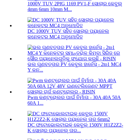
1000V TUV 2PfG 1169 PV1-F ସୋଲାର କେବୁଲ୍
4mm 6mm 10mm M...
DC 1000V TUV ସହିତ ସୋଲାର ପ୍ୟାନେଲ
କନେକ୍ଟର MC4 ଅନୁମୋଦିତ
ଭଲ ଗୁଣବତ୍ତାର PV କେବୁଲ ହାର୍ନେସ୍ - 2to1 MC4
Y କନ...
Pwm କଣ୍ଟ୍ରୋଲର ପାଇଁ ନିର୍ମାତା - 30A 40A 50A
60A 1...
DC ଫଟୋଭୋଲଟାଇକ୍ କେବୁଲ୍ 1500V H1Z2Z2-
K ସୋଲାର ପ୍ୟାନେଲ୍ ତାର...