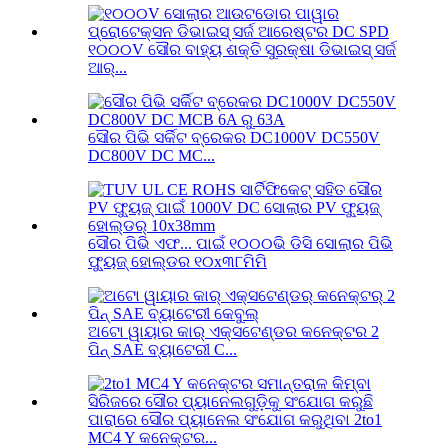
୧୦୦୦V ସୌର ବାହ୍ୟ ଶକ୍ତି ସୁରକ୍ଷା ଡିଭାଇସ୍ ସର୍ଜ
ଆର୍...
ସୌର ପିଭି ସର୍କିଟ ବ୍ରେକର DC1000V DC550V
DC800V DC MC...
ସୌର ପିଭି ଏଫ... ପାଇଁ ୧୦୦୦ଭି ଡିସି ସୋଲାର ପିଭି
ଫ୍ୟୁଜ୍ ହୋଲ୍ଡର ୧୦x୩୮ମିମି
ଅଟୋ ୱାୟାର କାର୍ ଏକ୍ସଟେଣ୍ଡର କନେକ୍ଟର 2
ପିନ୍ SAE ବ୍ୟାଟେରୀ C...
ପାରାରେ ସୌର ପ୍ୟାନେଲ ସଂଯୋଗ କରୁଥିବା 2to1
MC4 Y କନେକ୍ଟର...