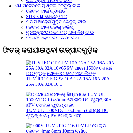
ପିଭି ଟ୍ୟାବ୍ ତାର ବସ୍ ବାର
304 ଷ୍ଟେନଲେସ୍ ଷ୍ଟିଲ୍ କେବୁଲ୍ ଟାଇ
କେବୁଲ୍ ଟାଇ ବ୍ୟାଣ୍ଡ
SUS 304 କେବୁଲ୍ ଟାଇ
ପିଭିସି ଆବେଗଯୁକ୍ତ କେବୁଲ୍ ଟାଇ
କେବୁଲ୍ ଟାଇ ବକଲ୍ କ୍ଲିପ୍
ପୁନଃବ୍ୟବହାରଯୋଗ୍ୟ ଗଳା ଜିପ୍ ଟାଇ
ଫାସନିଂ ଏବଂ କଟର ଉପକରଣ
ଫିଚର୍ କରାଯାଇଥିବା ଉତ୍ପାଦଗୁଡ଼ିକ
TUV IEC CE GPV 10A 12A 15A 16A 20A
25A 30A 32A 10...
TUV UL 1500VDC 10x85mm ସୋଲାର DC
ଫ୍ୟୁଜ୍ 30A gPV ସୋଲାର ଏଫ୍...