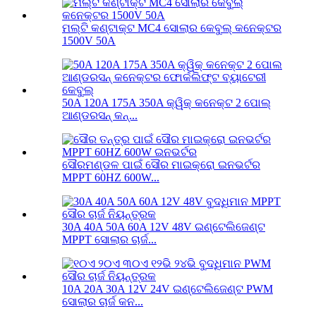
ମଲ୍ଟି କଣ୍ଟାକ୍ଟ MC4 ସୋଲାର କେବୁଲ୍ କନେକ୍ଟର
1500V 50A
50A 120A 175A 350A କ୍ୱିକ୍ କନେକ୍ଟ 2 ପୋଲ୍
ଆଣ୍ଡରସନ୍ କନ୍...
ସୌରମଣ୍ଡଳ ପାଇଁ ସୌର ମାଇକ୍ରୋ ଇନଭର୍ଟର
MPPT 60HZ 600W...
30A 40A 50A 60A 12V 48V ଇଣ୍ଟେଲିଜେଣ୍ଟ
MPPT ସୋଲାର ଚାର୍ଜ...
10A 20A 30A 12V 24V ଇଣ୍ଟେଲିଜେଣ୍ଟ PWM
ସୋଲାର ଚାର୍ଜ କନ...