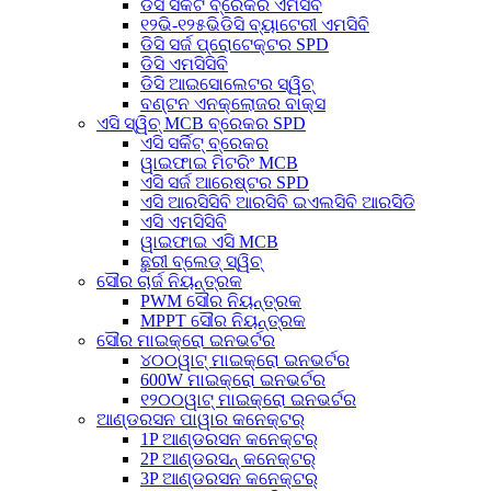
ଡିସି ସର୍କିଟ ବ୍ରେକର ଏମସିବି
୧୨ଭି-୧୨୫ଭିଡିସି ବ୍ୟାଟେରୀ ଏମସିବି
ଡିସି ସର୍ଜ ପ୍ରୋଟେକ୍ଟର SPD
ଡିସି ଏମସିସିବି
ଡିସି ଆଇସୋଲେଟର ସ୍ୱିଚ୍
ବଣ୍ଟନ ଏନକ୍ଲୋଜର ବାକ୍ସ
ଏସି ସ୍ୱିଚ୍ MCB ବ୍ରେକର SPD
ଏସି ସର୍କିଟ୍ ବ୍ରେକର
ୱାଇଫାଇ ମିଟରିଂ MCB
ଏସି ସର୍ଜ ଆରେଷ୍ଟର SPD
ଏସି ଆରସିସିବି ଆରସିବି ଇଏଲସିବି ଆରସିଡି
ଏସି ଏମସିସିବି
ୱାଇଫାଇ ଏସି MCB
ଛୁରୀ ବ୍ଲେଡ୍ ସ୍ୱିଚ୍
ସୌର ଚାର୍ଜ ନିୟନ୍ତ୍ରକ
PWM ସୌର ନିୟନ୍ତ୍ରକ
MPPT ସୌର ନିୟନ୍ତ୍ରକ
ସୌର ମାଇକ୍ରୋ ଇନଭର୍ଟର
୪୦୦ୱାଟ୍ ମାଇକ୍ରୋ ଇନଭର୍ଟର
600W ମାଇକ୍ରୋ ଇନଭର୍ଟର
୧୨୦୦ୱାଟ୍ ମାଇକ୍ରୋ ଇନଭର୍ଟର
ଆଣ୍ଡରସନ ପାୱାର କନେକ୍ଟର୍
1P ଆଣ୍ଡରସନ କନେକ୍ଟର୍
2P ଆଣ୍ଡରସନ୍ କନେକ୍ଟର୍
3P ଆଣ୍ଡରସନ କନେକ୍ଟର୍