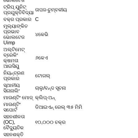
ଭୋଲଟେଜ
ଟ୍ରିପ୍ ୟୁନିଟ୍
ତାପଜ-ଚୁମ୍ବକୀୟ
ପ୍ରଯୁକ୍ତିବିଦ୍ୟା
ବକ୍ର ପ୍ରକାର
C
ମୂଲ୍ୟାଙ୍କିତ
ପ୍ରଭାବ
୪କେଭି
ଭୋଲଟେଜ
Uimp
ଅଲ୍ଟିମେଟ୍
ବ୍ରେକିଂ
୬କେଏ
କ୍ଷମତା
ଆଇସିୟୁ
ନିୟନ୍ତ୍ରଣ
ଟୋଗଲ୍‌
ପ୍ରକାର
ସ୍ଥାନୀୟ
ଚାଲୁ/ବନ୍ଦ ସୂଚନା
ସିଗନାଲିଂ
ମାଉଣ୍ଟିଂ ମୋଡ୍
କ୍ଲିପ୍-ଅନ୍
ମାଉଣ୍ଟିଂ
ଡିଆଇଏନ୍ ରେଲ୍ ୩୫ ମିମି
ସପୋର୍ଟ
ସହନଶୀଳତା
(OC),
୧୦,୦୦୦ ଚକ୍ର
ବୈଦ୍ୟୁତିକ
ସହନଶକ୍ତି