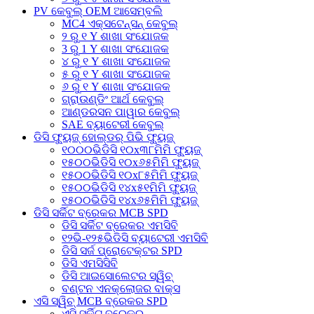
PV କେବୁଲ୍ OEM ଆସେମ୍ବଲି
MC4 ଏକ୍ସଟେନ୍ସନ୍ କେବୁଲ୍
୨ ରୁ ୧ Y ଶାଖା ସଂଯୋଜକ
3 ରୁ 1 Y ଶାଖା ସଂଯୋଜକ
୪ ରୁ ୧ Y ଶାଖା ସଂଯୋଜକ
୫ ରୁ ୧ Y ଶାଖା ସଂଯୋଜକ
୬ ରୁ ୧ Y ଶାଖା ସଂଯୋଜକ
ଗ୍ରାଉଣ୍ଡିଂ ଆର୍ଥ କେବୁଲ୍
ଆଣ୍ଡରସନ ପାୱାର କେବୁଲ୍
SAE ବ୍ୟାଟେରୀ କେବୁଲ୍
ଡିସି ଫ୍ୟୁଜ୍ ହୋଲ୍ଡର୍ ପିଭି ଫ୍ୟୁଜ୍
୧୦୦୦ଭିଡିସି ୧୦x୩୮ମିମି ଫ୍ୟୁଜ୍
୧୫୦୦ଭିଡିସି ୧୦x୬୫ମିମି ଫ୍ୟୁଜ୍
୧୫୦୦ଭିଡିସି ୧୦x୮୫ମିମି ଫ୍ୟୁଜ୍
୧୫୦୦ଭିଡିସି ୧୪x୫୧ମିମି ଫ୍ୟୁଜ୍
୧୫୦୦ଭିଡିସି ୧୪x୬୫ମିମି ଫ୍ୟୁଜ୍
ଡିସି ସର୍କିଟ ବ୍ରେକର MCB SPD
ଡିସି ସର୍କିଟ ବ୍ରେକର ଏମସିବି
୧୨ଭି-୧୨୫ଭିଡିସି ବ୍ୟାଟେରୀ ଏମସିବି
ଡିସି ସର୍ଜ ପ୍ରୋଟେକ୍ଟର SPD
ଡିସି ଏମସିସିବି
ଡିସି ଆଇସୋଲେଟର ସ୍ୱିଚ୍
ବଣ୍ଟନ ଏନକ୍ଲୋଜର ବାକ୍ସ
ଏସି ସ୍ୱିଚ୍ MCB ବ୍ରେକର SPD
ଏସି ସର୍କିଟ୍ ବ୍ରେକର