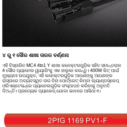
୪ ରୁ ୧ ସୌର ଶାଖା ତାରର ବର୍ଣ୍ଣନା
ଏହି ବିସ୍ତାରିତ MC4 4to1 Y ଶାଖା କନେକ୍ଟରଗୁଡ଼ିକ ସହିତ ସମାନ୍ତରାଳ
4 ସୌର ପ୍ୟାନେଲ ୱାୟାରିଂକୁ ଏକ ହାଲୁକା କରନ୍ତୁ। 400W କିଟ୍ ପାଇଁ
ମୁଖ୍ୟତଃ ଉପଯୁକ୍ତ, ଏହି କନେକ୍ଟରଗୁଡ଼ିକ ଆପଣଙ୍କୁ ଆପଣଙ୍କ
ରାସ୍ତାରେ ଅବ୍ୟବସ୍ଥିତ ତାର ବିନା ପୋର୍ଟ୍ରେଟ୍ କିମ୍ବା ଲ୍ୟାଣ୍ଡସ୍କେପ୍
ଓରିଏଣ୍ଟେସନ୍‌ରେ ପ୍ୟାନେଲଗୁଡ଼ିକ ସଂସ୍ଥାପନ କରିବାକୁ ଅନୁମତି
ଦିଅନ୍ତି। ପ୍ରତ୍ୟେକ ପ୍ୟାକେଜ୍ ଯୋଡା ଭାବରେ ଆସିଥାଏ।