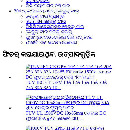
MC4 ସ୍ପାନର୍
ପିଭି ଟ୍ୟାବ୍ ତାର ବସ୍ ବାର
304 ଷ୍ଟେନଲେସ୍ ଷ୍ଟିଲ୍ କେବୁଲ୍ ଟାଇ
କେବୁଲ୍ ଟାଇ ବ୍ୟାଣ୍ଡ
SUS 304 କେବୁଲ୍ ଟାଇ
ପିଭିସି ଆବେଗଯୁକ୍ତ କେବୁଲ୍ ଟାଇ
କେବୁଲ୍ ଟାଇ ବକଲ୍ କ୍ଲିପ୍
ପୁନଃବ୍ୟବହାରଯୋଗ୍ୟ ଗଳା ଜିପ୍ ଟାଇ
ଫାସନିଂ ଏବଂ କଟର ଉପକରଣ
ଫିଚର୍ କରାଯାଇଥିବା ଉତ୍ପାଦଗୁଡ଼ିକ
TUV IEC CE GPV 10A 12A 15A 16A 20A
25A 30A 32A 10...
TUV UL 1500VDC 10x85mm ସୋଲାର DC
ଫ୍ୟୁଜ୍ 30A gPV ସୋଲାର ଏଫ୍...