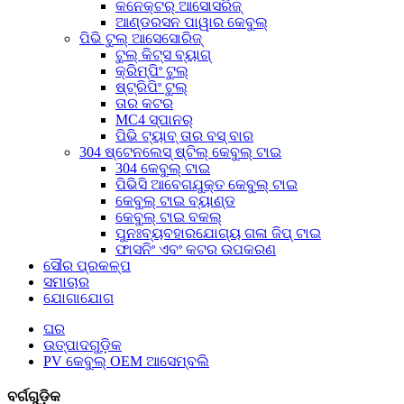
କନେକ୍ଟର୍ ଆସୋସରିଜ୍
ଆଣ୍ଡରସନ ପାୱାର କେବୁଲ୍
ପିଭି ଟୁଲ୍ ଆସେସୋରିଜ୍
ଟୁଲ୍ କିଟ୍ସ ବ୍ୟାଗ୍
କ୍ରିମ୍ପିଂ ଟୁଲ୍
ଷ୍ଟ୍ରିପିଂ ଟୁଲ୍
ତାର କଟର
MC4 ସ୍ପାନର୍
ପିଭି ଟ୍ୟାବ୍ ତାର ବସ୍ ବାର
304 ଷ୍ଟେନଲେସ୍ ଷ୍ଟିଲ୍ କେବୁଲ୍ ଟାଇ
304 କେବୁଲ୍ ଟାଇ
ପିଭିସି ଆବେଗଯୁକ୍ତ କେବୁଲ୍ ଟାଇ
କେବୁଲ୍ ଟାଇ ବ୍ୟାଣ୍ଡ
କେବୁଲ୍ ଟାଇ ବକଲ୍
ପୁନଃବ୍ୟବହାରଯୋଗ୍ୟ ଗଳା ଜିପ୍ ଟାଇ
ଫାସନିଂ ଏବଂ କଟର ଉପକରଣ
ସୌର ପ୍ରକଳ୍ପ
ସମାଚାର
ଯୋଗାଯୋଗ
ଘର
ଉତ୍ପାଦଗୁଡ଼ିକ
PV କେବୁଲ୍ OEM ଆସେମ୍ବଲି
ବର୍ଗଗୁଡ଼ିକ