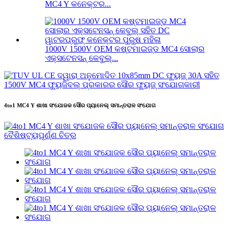
MC4 Y କନେକ୍ଟର...
1000V 1500V OEM କଷ୍ଟମାଇଜ୍ଡ MC4 ସୋଲାର
ଏକ୍ସଟେନସନ୍ କେବୁଲ୍...
4to1 MC4 Y ଶାଖା ସଂଯୋଜକ ସୌର ପ୍ୟାନେଲ୍ ସମାନ୍ତରାଳ ସଂଯୋଗ