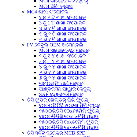
MC4 ଡାୟୋଡ୍ କନେକ୍ଟର୍
MC4 ସିଲିଂ କ୍ୟାପ୍
MC4 ଶାଖା ସଂଯୋଜକ
୨ ରୁ ୧ ଟି ଶାଖା ସଂଯୋଜକ
3 ରୁ 1 T ଶାଖା ସଂଯୋଜକ
୪ ରୁ ୧ ଟି ଶାଖା ସଂଯୋଜକ
୫ ରୁ ୧ ଟି ଶାଖା ସଂଯୋଜକ
୬ ରୁ ୧ ଟି ଶାଖା ସଂଯୋଜକ
PV କେବୁଲ୍ OEM ଆସେମ୍ବଲି
MC4 ଏକ୍ସଟେନ୍ସନ୍ କେବୁଲ୍
୨ ରୁ ୧ Y ଶାଖା ସଂଯୋଜକ
3 ରୁ 1 Y ଶାଖା ସଂଯୋଜକ
୪ ରୁ ୧ Y ଶାଖା ସଂଯୋଜକ
୫ ରୁ ୧ Y ଶାଖା ସଂଯୋଜକ
୬ ରୁ ୧ Y ଶାଖା ସଂଯୋଜକ
ଗ୍ରାଉଣ୍ଡିଂ ଆର୍ଥ କେବୁଲ୍
ଆଣ୍ଡରସନ ପାୱାର କେବୁଲ୍
SAE ବ୍ୟାଟେରୀ କେବୁଲ୍
ଡିସି ଫ୍ୟୁଜ୍ ହୋଲ୍ଡର୍ ପିଭି ଫ୍ୟୁଜ୍
୧୦୦୦ଭିଡିସି ୧୦x୩୮ମିମି ଫ୍ୟୁଜ୍
୧୫୦୦ଭିଡିସି ୧୦x୬୫ମିମି ଫ୍ୟୁଜ୍
୧୫୦୦ଭିଡିସି ୧୦x୮୫ମିମି ଫ୍ୟୁଜ୍
୧୫୦୦ଭିଡିସି ୧୪x୫୧ମିମି ଫ୍ୟୁଜ୍
୧୫୦୦ଭିଡିସି ୧୪x୬୫ମିମି ଫ୍ୟୁଜ୍
ଡିସି ସର୍କିଟ ବ୍ରେକର MCB SPD