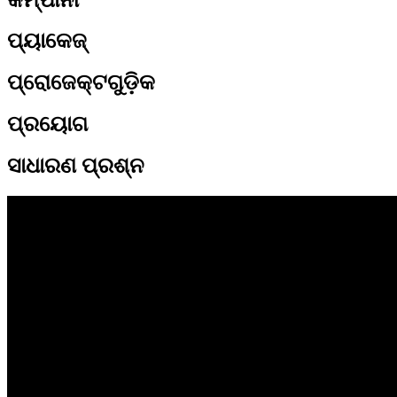
ପ୍ୟାକେଜ୍
ପ୍ରୋଜେକ୍ଟଗୁଡ଼ିକ
ପ୍ରୟୋଗ
ସାଧାରଣ ପ୍ରଶ୍ନ