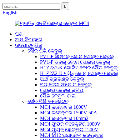
English
ଘର
ଆମ ବିଷୟରେ
ଉତ୍ପାଦଗୁଡ଼ିକ
ସୌର ପିଭି କେବୁଲ୍
PV1-F ସିଙ୍ଗଲ୍ କୋର୍ ସୋଲାର କେବୁଲ୍
PV1-F ଡବଲ୍ କୋର୍ ସୋଲାର କେବୁଲ୍
H1Z2Z2-K ଗୋଟିଏ କୋର ସୌର କେବୁଲ୍
H1Z2Z2-K ଟ୍ୱିନ୍ କୋର୍ ସୋଲାର କେବୁଲ୍
ଆର୍ଥ ଗ୍ରାଉଣ୍ଡ କେବୁଲ୍
ବ୍ୟାଟେରୀ ସଂଯୋଗ କେବୁଲ୍
ସୋଲାର କେବୁଲ କ୍ଲିପ୍
ସୌର କେବୁଲ ଟାଇ
ସୌର ପିଭି କନେକ୍ଟର୍
MC4 କନେକ୍ଟର 1000V
MC4 କନେକ୍ଟର 1500V 50A
MC4 କନେକ୍ଟର 10mm2
MC4 ଫ୍ୟୁଜ୍ କନେକ୍ଟର୍ 1000V
MC4 ଫ୍ୟୁଜ୍ ହୋଲ୍ଡର୍ 1500V
MC4 M12 ପ୍ୟାନେଲ୍ କନେକ୍ଟର୍