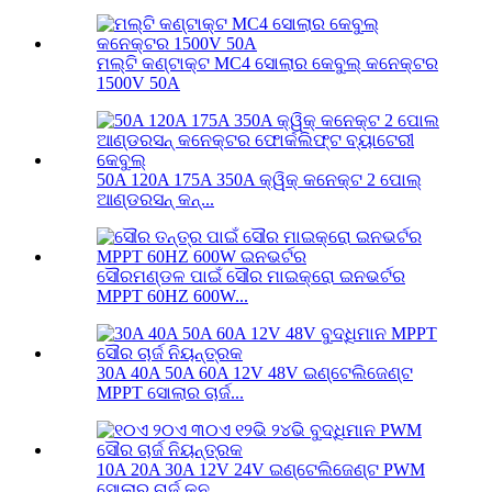
ମଲ୍ଟି କଣ୍ଟାକ୍ଟ MC4 ସୋଲାର କେବୁଲ୍ କନେକ୍ଟର
1500V 50A
50A 120A 175A 350A କ୍ୱିକ୍ କନେକ୍ଟ 2 ପୋଲ୍
ଆଣ୍ଡରସନ୍ କନ୍...
ସୌରମଣ୍ଡଳ ପାଇଁ ସୌର ମାଇକ୍ରୋ ଇନଭର୍ଟର
MPPT 60HZ 600W...
30A 40A 50A 60A 12V 48V ଇଣ୍ଟେଲିଜେଣ୍ଟ
MPPT ସୋଲାର ଚାର୍ଜ...
10A 20A 30A 12V 24V ଇଣ୍ଟେଲିଜେଣ୍ଟ PWM
ସୋଲାର ଚାର୍ଜ କନ...