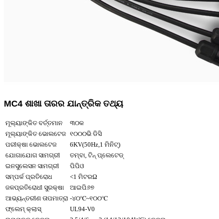
MC4 ଶାଖା ତାରର ଯାନ୍ତ୍ରିକ ତଥ୍ୟ
ମୂଲ୍ୟାଙ୍କିତ ବର୍ତ୍ତମାନ
୩୦କ
ମୂଲ୍ୟାଙ୍କିତ ଭୋଲଟେଜ
୧୦୦୦ଭି ଡିସି
ପରୀକ୍ଷା ଭୋଲଟେଜ
6KV(50Hz,1 ମିନିଟ୍)
ଯୋଗାଯୋଗ ସାମଗ୍ରୀ
ତମ୍ବା, ଟିନ୍ ପ୍ଲେଟେଡ୍
ଇନସୁଲେସନ ସାମଗ୍ରୀ
ପିପିଓ
ସମ୍ପର୍କ ପ୍ରତିରୋଧ
<1 ମିଟରΩ
ଜଳପ୍ରତିରୋଧୀ ସୁରକ୍ଷା
ଆଇପି୬୭
ଆଭ୍ୟନ୍ତରୀଣ ତାପମାତ୍ରା
-୪୦℃~୧୦୦℃
ଫ୍ଲେମ୍ କ୍ଲାସ୍
UL94-V0