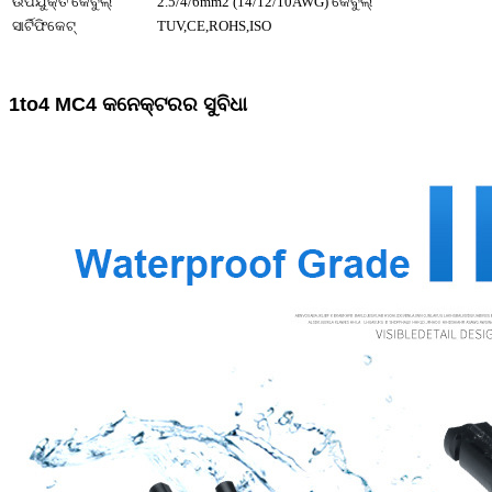
ଉପଯୁକ୍ତ କେବୁଲ୍
2.5/4/6mm2 (14/12/10AWG) କେବୁଲ୍
ସାର୍ଟିଫିକେଟ୍
TUV,CE,ROHS,ISO
1to4 MC4 କନେକ୍ଟରର ସୁବିଧା