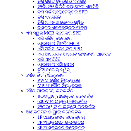
ଡିସି ସର୍କିଟ ବ୍ରେକର ଏମସିବି
୧୨ଭି-୧୨୫ଭିଡିସି ବ୍ୟାଟେରୀ ଏମସିବି
ଡିସି ସର୍ଜ ପ୍ରୋଟେକ୍ଟର SPD
ଡିସି ଏମସିସିବି
ଡିସି ଆଇସୋଲେଟର ସ୍ୱିଚ୍
ବଣ୍ଟନ ଏନକ୍ଲୋଜର ବାକ୍ସ
ଏସି ସ୍ୱିଚ୍ MCB ବ୍ରେକର SPD
ଏସି ସର୍କିଟ୍ ବ୍ରେକର
ୱାଇଫାଇ ମିଟରିଂ MCB
ଏସି ସର୍ଜ ଆରେଷ୍ଟର SPD
ଏସି ଆରସିସିବି ଆରସିବି ଇଏଲସିବି ଆରସିଡି
ଏସି ଏମସିସିବି
ୱାଇଫାଇ ଏସି MCB
ଛୁରୀ ବ୍ଲେଡ୍ ସ୍ୱିଚ୍
ସୌର ଚାର୍ଜ ନିୟନ୍ତ୍ରକ
PWM ସୌର ନିୟନ୍ତ୍ରକ
MPPT ସୌର ନିୟନ୍ତ୍ରକ
ସୌର ମାଇକ୍ରୋ ଇନଭର୍ଟର
୪୦୦ୱାଟ୍ ମାଇକ୍ରୋ ଇନଭର୍ଟର
600W ମାଇକ୍ରୋ ଇନଭର୍ଟର
୧୨୦୦ୱାଟ୍ ମାଇକ୍ରୋ ଇନଭର୍ଟର
ଆଣ୍ଡରସନ ପାୱାର କନେକ୍ଟର୍
1P ଆଣ୍ଡରସନ କନେକ୍ଟର୍
2P ଆଣ୍ଡରସନ୍ କନେକ୍ଟର୍
3P ଆଣ୍ଡରସନ କନେକ୍ଟର୍