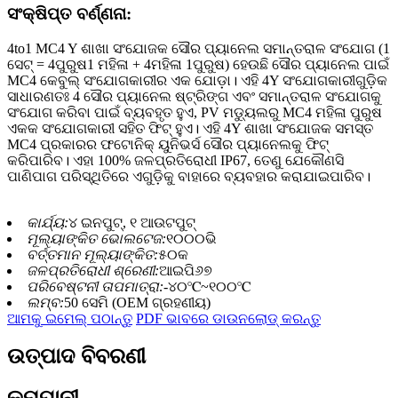
ସଂକ୍ଷିପ୍ତ ବର୍ଣ୍ଣନା:
4to1 MC4 Y ଶାଖା ସଂଯୋଜକ ସୌର ପ୍ୟାନେଲ ସମାନ୍ତରାଳ ସଂଯୋଗ (1
ସେଟ୍ = 4ପୁରୁଷ1 ମହିଳା + 4ମହିଳା 1ପୁରୁଷ) ହେଉଛି ସୌର ପ୍ୟାନେଲ ପାଇଁ
MC4 କେବୁଲ୍ ସଂଯୋଗକାରୀର ଏକ ଯୋଡ଼ା। ଏହି 4Y ସଂଯୋଗକାରୀଗୁଡ଼ିକ
ସାଧାରଣତଃ 4 ସୌର ପ୍ୟାନେଲ ଷ୍ଟ୍ରିଙ୍ଗ ଏବଂ ସମାନ୍ତରାଳ ସଂଯୋଗକୁ
ସଂଯୋଗ କରିବା ପାଇଁ ବ୍ୟବହୃତ ହୁଏ, PV ମଡ୍ୟୁଲରୁ MC4 ମହିଳା ପୁରୁଷ
ଏକକ ସଂଯୋଗକାରୀ ସହିତ ଫିଟ୍ ହୁଏ। ଏହି 4Y ଶାଖା ସଂଯୋଜକ ସମସ୍ତ
MC4 ପ୍ରକାରର ଫଟୋନିକ୍ ୟୁନିଭର୍ସ ସୌର ପ୍ୟାନେଲକୁ ଫିଟ୍
କରିପାରିବ। ଏହା 100% ଜଳପ୍ରତିରୋଧୀ IP67, ତେଣୁ ଯେକୌଣସି
ପାଣିପାଗ ପରିସ୍ଥିତିରେ ଏଗୁଡ଼ିକୁ ବାହାରେ ବ୍ୟବହାର କରାଯାଇପାରିବ।
କାର୍ଯ୍ୟ:
୪ ଇନପୁଟ୍, ୧ ଆଉଟପୁଟ୍
ମୂଲ୍ୟାଙ୍କିତ ଭୋଲଟେଜ:
୧୦୦୦ଭି
ବର୍ତ୍ତମାନ ମୂଲ୍ୟାଙ୍କିତ:
୫୦କ
ଜଳପ୍ରତିରୋଧୀ ଶ୍ରେଣୀ:
ଆଇପି୬୭
ପରିବେଷ୍ଟନୀ ତାପମାତ୍ରା:
-୪୦℃~୧୦୦℃
ଲମ୍ବ:
50 ସେମି (OEM ଗ୍ରହଣୀୟ)
ଆମକୁ ଇମେଲ୍ ପଠାନ୍ତୁ
PDF ଭାବରେ ଡାଉନଲୋଡ୍ କରନ୍ତୁ
ଉତ୍ପାଦ ବିବରଣୀ
କମ୍ପାନୀ