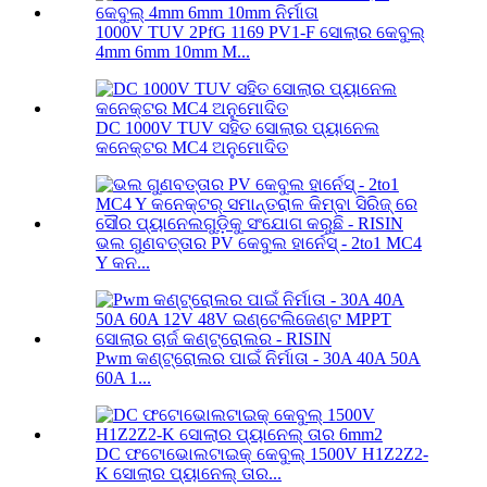
1000V TUV 2PfG 1169 PV1-F ସୋଲାର କେବୁଲ୍
4mm 6mm 10mm M...
DC 1000V TUV ସହିତ ସୋଲାର ପ୍ୟାନେଲ
କନେକ୍ଟର MC4 ଅନୁମୋଦିତ
ଭଲ ଗୁଣବତ୍ତାର PV କେବୁଲ ହାର୍ନେସ୍ - 2to1 MC4
Y କନ...
Pwm କଣ୍ଟ୍ରୋଲର ପାଇଁ ନିର୍ମାତା - 30A 40A 50A
60A 1...
DC ଫଟୋଭୋଲଟାଇକ୍ କେବୁଲ୍ 1500V H1Z2Z2-
K ସୋଲାର ପ୍ୟାନେଲ୍ ତାର...