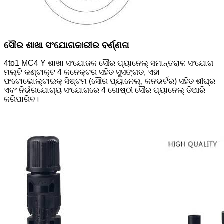
ସୌର ଶାଖା ସଂଯୋଗକାରୀର ବର୍ଣ୍ଣନା
4to1 MC4 Y ଶାଖା ସଂଯୋଜକ ସୌର ପ୍ୟାନେଲ୍ ସମାନ୍ତରାଳ ସଂଯୋଗ
ମଲ୍ଟି କଣ୍ଟାକ୍ଟ 4 କନେକ୍ଟର ସହିତ ସୁସଙ୍ଗତ, ଏହା
ଫଟୋଭୋଲ୍ଟାଇକ୍ ସିଷ୍ଟମ (ସୌର ପ୍ୟାନେଲ୍, କନଭର୍ଟର) ସହିତ ଶୀଘ୍ର
ଏବଂ ନିର୍ଭରଯୋଗ୍ୟ ସଂଯୋଗରେ 4 ଗୋଷ୍ଠୀ ସୌର ପ୍ୟାନେଲ୍ ତିଆରି
କରିପାରିବ।