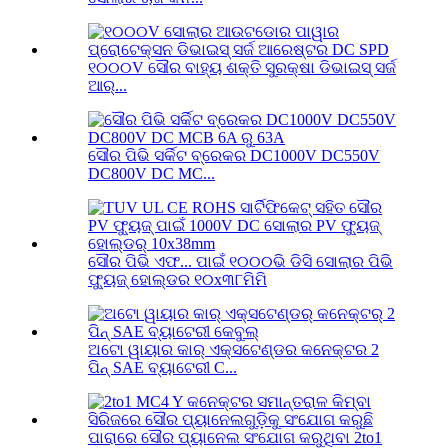
୧୦୦୦V ସୌର ବାହ୍ୟ ଶକ୍ତି ସୁରକ୍ଷା ଡିଭାଇସ୍ ସର୍ଜ
ଆର୍...
ସୌର ପିଭି ସର୍କିଟ ବ୍ରେକର DC1000V DC550V
DC800V DC MC...
ସୌର ପିଭି ଏଫ... ପାଇଁ ୧୦୦୦ଭି ଡିସି ସୋଲାର ପିଭି
ଫ୍ୟୁଜ୍ ହୋଲ୍ଡର ୧୦x୩୮ମିମି
ଅଟୋ ୱାୟାର କାର୍ ଏକ୍ସଟେଣ୍ଡର କନେକ୍ଟର 2
ପିନ୍ SAE ବ୍ୟାଟେରୀ C...
ପାରାରେ ସୌର ପ୍ୟାନେଲ ସଂଯୋଗ କରୁଥିବା 2to1