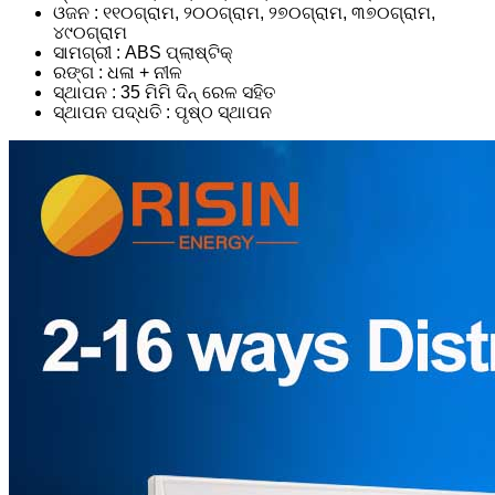
ଓଜନ : ୧୧୦ଗ୍ରାମ, ୨୦୦ଗ୍ରାମ, ୨୭୦ଗ୍ରାମ, ୩୭୦ଗ୍ରାମ,
୪୯୦ଗ୍ରାମ
ସାମଗ୍ରୀ : ABS ପ୍ଲାଷ୍ଟିକ୍
ରଙ୍ଗ : ଧଳା + ନୀଳ
ସ୍ଥାପନ : 35 ମିମି ଦିନ୍ ରେଳ ସହିତ
ସ୍ଥାପନ ପଦ୍ଧତି : ପୃଷ୍ଠ ସ୍ଥାପନ