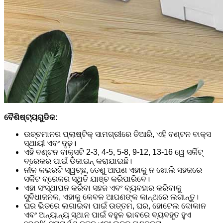
ବୈଶିଷ୍ଟ୍ୟଗୁଡିକ:
ଉଚ୍ଚମାନର ପ୍ଲାଷ୍ଟିକ୍ ସାମଗ୍ରୀରେ ତିଆରି, ଏହି ବଣ୍ଟନ ବାକ୍ସ
ସ୍ଥାୟୀ ଏବଂ ଦୃଢ଼।
ଏହି ବଣ୍ଟନ ବାକ୍ସଟି 2-3, 4-5, 5-8, 9-12, 13-16 ୱେ ସର୍କିଟ୍
ବ୍ରେକର ପାଇଁ ଡିଜାଇନ୍ କରାଯାଇଛି।
ନୀଳ କଭରଟି ସ୍ୱଚ୍ଛ, ତେଣୁ ଆପଣ ଏହାକୁ ନ ଖୋଲି ସହଜରେ
ସର୍କିଟ ବ୍ରେକର ସ୍ଥିତି ଯାଞ୍ଚ କରିପାରିବେ।
ଏହା ସଂସ୍ଥାପନ କରିବା ସହଜ ଏବଂ ବ୍ୟବହାର କରିବାକୁ
ସୁବିଧାଜନକ, ଏହାକୁ କେବଳ ଆପଣଙ୍କ କାନ୍ଥରେ ଲଗାନ୍ତୁ।
ଘର ଭିତରେ ଲଗାଇବା ପାଇଁ ଉତ୍ତମ, ଘର, ହୋଟେଲ ଦୋକାନ
ଏବଂ ଅନ୍ୟାନ୍ୟ ସ୍ଥାନ ପାଇଁ ବହୁଳ ଭାବରେ ବ୍ୟବହୃତ ହୁଏ