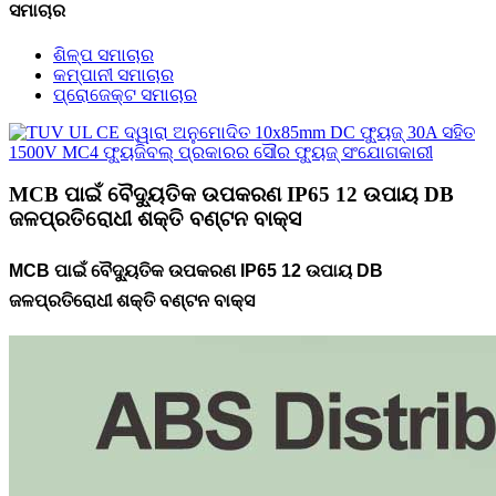
ସମାଚାର
ଶିଳ୍ପ ସମାଚାର
କମ୍ପାନୀ ସମାଚାର
ପ୍ରୋଜେକ୍ଟ ସମାଚାର
MCB ପାଇଁ ବୈଦ୍ୟୁତିକ ଉପକରଣ IP65 12 ଉପାୟ DB
ଜଳପ୍ରତିରୋଧୀ ଶକ୍ତି ବଣ୍ଟନ ବାକ୍ସ
MCB ପାଇଁ ବୈଦ୍ୟୁତିକ ଉପକରଣ IP65 12 ଉପାୟ DB
ଜଳପ୍ରତିରୋଧୀ ଶକ୍ତି ବଣ୍ଟନ ବାକ୍ସ