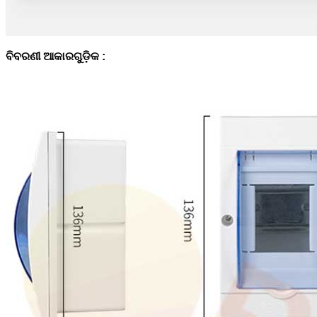
ବିବରଣୀ ଆକାରଗୁଡ଼ିକ :