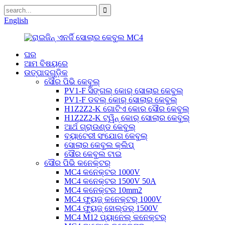
English
ଘର
ଆମ ବିଷୟରେ
ଉତ୍ପାଦଗୁଡ଼ିକ
ସୌର ପିଭି କେବୁଲ୍
PV1-F ସିଙ୍ଗଲ୍ କୋର୍ ସୋଲାର କେବୁଲ୍
PV1-F ଡବଲ୍ କୋର୍ ସୋଲାର କେବୁଲ୍
H1Z2Z2-K ଗୋଟିଏ କୋର ସୌର କେବୁଲ୍
H1Z2Z2-K ଟ୍ୱିନ୍ କୋର୍ ସୋଲାର କେବୁଲ୍
ଆର୍ଥ ଗ୍ରାଉଣ୍ଡ କେବୁଲ୍
ବ୍ୟାଟେରୀ ସଂଯୋଗ କେବୁଲ୍
ସୋଲାର କେବୁଲ କ୍ଲିପ୍
ସୌର କେବୁଲ ଟାଇ
ସୌର ପିଭି କନେକ୍ଟର୍
MC4 କନେକ୍ଟର 1000V
MC4 କନେକ୍ଟର 1500V 50A
MC4 କନେକ୍ଟର 10mm2
MC4 ଫ୍ୟୁଜ୍ କନେକ୍ଟର୍ 1000V
MC4 ଫ୍ୟୁଜ୍ ହୋଲ୍ଡର୍ 1500V
MC4 M12 ପ୍ୟାନେଲ୍ କନେକ୍ଟର୍