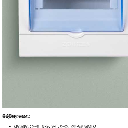
ନିର୍ଦ୍ଦିଷ୍ଟକରଣ:
ପ୍ରକାର : ୨-୩, ୪-୫, ୫-୮, ୯-୧୨, ୧୩-୧୬ ଉପାୟ