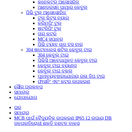
କନେକ୍ଟର୍ ଆସୋସରିଜ୍
ଆଣ୍ଡରସନ ପାୱାର କେବୁଲ୍
ପିଭି ଟୁଲ୍ ଆସେସୋରିଜ୍
ଟୁଲ୍ କିଟ୍ସ ବ୍ୟାଗ୍
କ୍ରିମ୍ପିଂ ଟୁଲ୍
ଷ୍ଟ୍ରିପିଂ ଟୁଲ୍
ତାର କଟର
MC4 ସ୍ପାନର୍
ପିଭି ଟ୍ୟାବ୍ ତାର ବସ୍ ବାର
304 ଷ୍ଟେନଲେସ୍ ଷ୍ଟିଲ୍ କେବୁଲ୍ ଟାଇ
304 କେବୁଲ୍ ଟାଇ
ପିଭିସି ଆବେଗଯୁକ୍ତ କେବୁଲ୍ ଟାଇ
କେବୁଲ୍ ଟାଇ ବ୍ୟାଣ୍ଡ
କେବୁଲ୍ ଟାଇ ବକଲ୍
ପୁନଃବ୍ୟବହାରଯୋଗ୍ୟ ଗଳା ଜିପ୍ ଟାଇ
ଫାସନିଂ ଏବଂ କଟର ଉପକରଣ
ସୌର ପ୍ରକଳ୍ପ
ସମାଚାର
ଯୋଗାଯୋଗ
ଘର
ସମାଚାର
MCB ପାଇଁ ବୈଦ୍ୟୁତିକ ଉପକରଣ IP65 12 ଉପାୟ DB
ଜଳପ୍ରତିରୋଧୀ ଶକ୍ତି ବଣ୍ଟନ ବାକ୍ସ