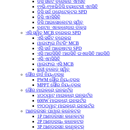
ଡିସି ସର୍କିଟ ବ୍ରେକର ଏମସିବି
୧୨ଭି-୧୨୫ଭିଡିସି ବ୍ୟାଟେରୀ ଏମସିବି
ଡିସି ସର୍ଜ ପ୍ରୋଟେକ୍ଟର SPD
ଡିସି ଏମସିସିବି
ଡିସି ଆଇସୋଲେଟର ସ୍ୱିଚ୍
ବଣ୍ଟନ ଏନକ୍ଲୋଜର ବାକ୍ସ
ଏସି ସ୍ୱିଚ୍ MCB ବ୍ରେକର SPD
ଏସି ସର୍କିଟ୍ ବ୍ରେକର
ୱାଇଫାଇ ମିଟରିଂ MCB
ଏସି ସର୍ଜ ଆରେଷ୍ଟର SPD
ଏସି ଆରସିସିବି ଆରସିବି ଇଏଲସିବି ଆରସିଡି
ଏସି ଏମସିସିବି
ୱାଇଫାଇ ଏସି MCB
ଛୁରୀ ବ୍ଲେଡ୍ ସ୍ୱିଚ୍
ସୌର ଚାର୍ଜ ନିୟନ୍ତ୍ରକ
PWM ସୌର ନିୟନ୍ତ୍ରକ
MPPT ସୌର ନିୟନ୍ତ୍ରକ
ସୌର ମାଇକ୍ରୋ ଇନଭର୍ଟର
୪୦୦ୱାଟ୍ ମାଇକ୍ରୋ ଇନଭର୍ଟର
600W ମାଇକ୍ରୋ ଇନଭର୍ଟର
୧୨୦୦ୱାଟ୍ ମାଇକ୍ରୋ ଇନଭର୍ଟର
ଆଣ୍ଡରସନ ପାୱାର କନେକ୍ଟର୍
1P ଆଣ୍ଡରସନ କନେକ୍ଟର୍
2P ଆଣ୍ଡରସନ୍ କନେକ୍ଟର୍
3P ଆଣ୍ଡରସନ କନେକ୍ଟର୍