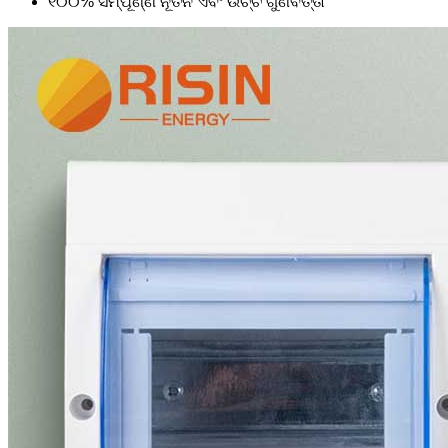
୧୦୦% ସମ୍ପୂର୍ଣ୍ଣ ନୂତନ ଏବଂ ଉଚ୍ଚ ଗୁଣବତ୍ତା