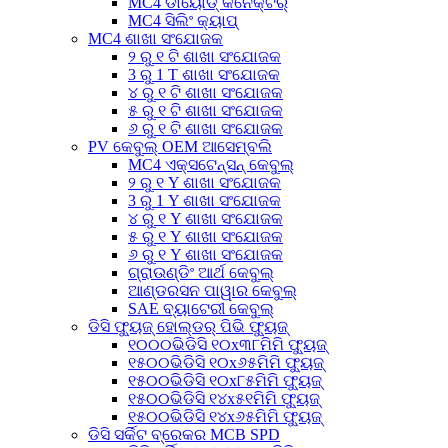
MC4 ଡାୟୋଡ୍ କନେକ୍ଟର୍
MC4 ସିଲିଂ କ୍ୟାପ୍
MC4 ଶାଖା ସଂଯୋଜକ
୨ ରୁ ୧ ଟି ଶାଖା ସଂଯୋଜକ
3 ରୁ 1 T ଶାଖା ସଂଯୋଜକ
୪ ରୁ ୧ ଟି ଶାଖା ସଂଯୋଜକ
୫ ରୁ ୧ ଟି ଶାଖା ସଂଯୋଜକ
୬ ରୁ ୧ ଟି ଶାଖା ସଂଯୋଜକ
PV କେବୁଲ୍ OEM ଆସେମ୍ବଲି
MC4 ଏକ୍ସଟେନ୍ସନ୍ କେବୁଲ୍
୨ ରୁ ୧ Y ଶାଖା ସଂଯୋଜକ
3 ରୁ 1 Y ଶାଖା ସଂଯୋଜକ
୪ ରୁ ୧ Y ଶାଖା ସଂଯୋଜକ
୫ ରୁ ୧ Y ଶାଖା ସଂଯୋଜକ
୬ ରୁ ୧ Y ଶାଖା ସଂଯୋଜକ
ଗ୍ରାଉଣ୍ଡିଂ ଆର୍ଥ କେବୁଲ୍
ଆଣ୍ଡରସନ ପାୱାର କେବୁଲ୍
SAE ବ୍ୟାଟେରୀ କେବୁଲ୍
ଡିସି ଫ୍ୟୁଜ୍ ହୋଲ୍ଡର୍ ପିଭି ଫ୍ୟୁଜ୍
୧୦୦୦ଭିଡିସି ୧୦x୩୮ମିମି ଫ୍ୟୁଜ୍
୧୫୦୦ଭିଡିସି ୧୦x୬୫ମିମି ଫ୍ୟୁଜ୍
୧୫୦୦ଭିଡିସି ୧୦x୮୫ମିମି ଫ୍ୟୁଜ୍
୧୫୦୦ଭିଡିସି ୧୪x୫୧ମିମି ଫ୍ୟୁଜ୍
୧୫୦୦ଭିଡିସି ୧୪x୬୫ମିମି ଫ୍ୟୁଜ୍
ଡିସି ସର୍କିଟ ବ୍ରେକର MCB SPD